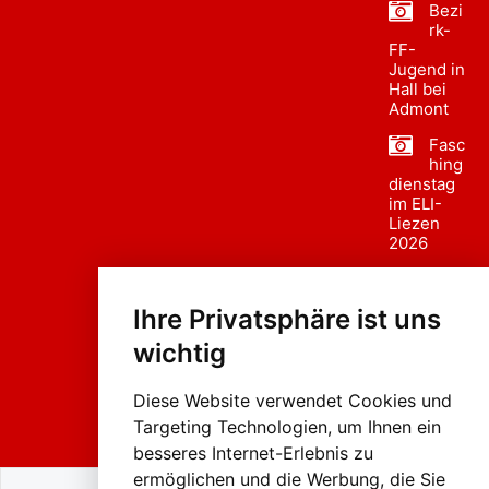
Bezi
rk-
FF-
Jugend in
Hall bei
Admont
Fasc
hing
dienstag
im ELI-
Liezen
2026
Fasc
hing
Ihre Privatsphäre ist uns
sumzug
2026
wichtig
Weissenb
ach in
Liezen
Diese Website verwendet Cookies und
Targeting Technologien, um Ihnen ein
besseres Internet-Erlebnis zu
ermöglichen und die Werbung, die Sie