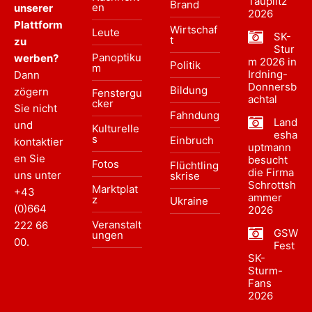
Tauplitz
Brand
en
unserer
2026
Plattform
Wirtschaf
Leute
SK-
t
zu
Stur
Panoptiku
werben?
m 2026 in
Politik
m
Irdning-
Dann
Donnersb
Bildung
zögern
Fenstergu
achtal
cker
Sie nicht
Fahndung
Land
und
Kulturelle
esha
s
Einbruch
kontaktier
uptmann
en Sie
besucht
Fotos
Flüchtling
die Firma
uns unter
skrise
Schrottsh
Marktplat
+43
ammer
z
Ukraine
(0)664
2026
Veranstalt
222 66
GSW
ungen
00
.
Fest
SK-
Sturm-
Fans
2026