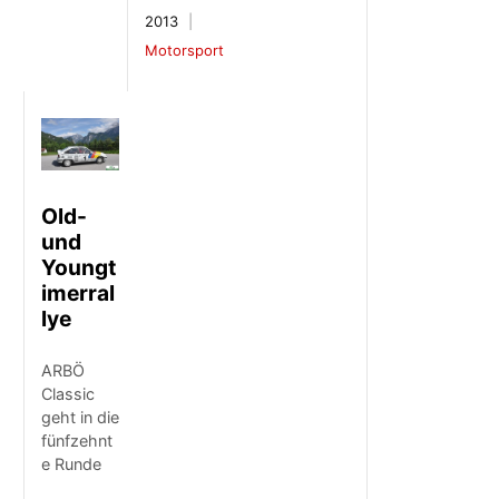
2013
Motorsport
Old-
und
Youngt
imerral
lye
ARBÖ
Classic
geht in die
fünfzehnt
e Runde