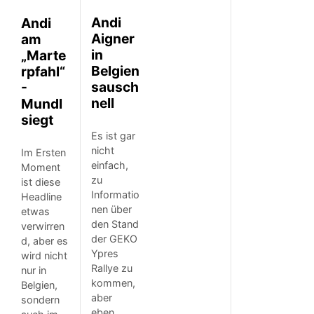
Andi
Andi
Aigner
am
in
„Marte
Belgien
rpfahl“
sausch
-
nell
Mundl
siegt
Es ist gar
nicht
Im Ersten
einfach,
Moment
zu
ist diese
Informatio
Headline
nen über
etwas
den Stand
verwirren
der GEKO
d, aber es
Ypres
wird nicht
Rallye zu
nur in
kommen,
Belgien,
aber
sondern
eben…