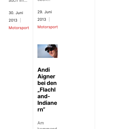
auch im…
29. Juni
30. Juni
2013
2013
Motorsport
Motorsport
Andi
Aigner
bei den
„Flachl
and-
Indiane
rn“
Am
kommend