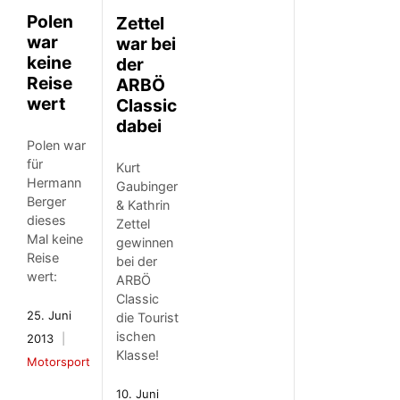
Polen
Zettel
war
war bei
keine
der
Reise
ARBÖ
wert
Classic
dabei
Polen war
für
Kurt
Hermann
Gaubinger
Berger
& Kathrin
dieses
Zettel
Mal keine
gewinnen
Reise
bei der
wert:
ARBÖ
Classic
25. Juni
die Tourist
ischen
2013
Klasse!
Motorsport
10. Juni