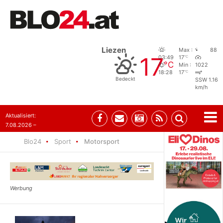
Liezen
Max :
88
17
°C
03:49
17
°C
Min :
1022
°C
18:28
17
Bedeckt
SSW 1.16
km/h
Aktualisiert:
7.08.2026 –
09:05
Blo24
Sport
Motorsport