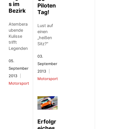
s im
Piloten
Bezirk
Tag!
Atembera
Lust auf
ubende
einen
Kulisse
„heißen
trifft
Sitz?"
Legenden
03.
05.
September
September
2013
2013
Motorsport
Motorsport
Erfolgr
eiches