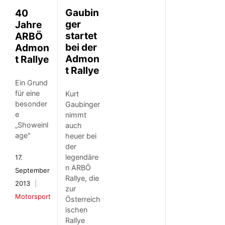
Gaubin
40
ger
Jahre
startet
ARBÖ
bei der
Admon
Admon
t Rallye
t Rallye
Ein Grund
für eine
Kurt
besonder
Gaubinger
e
nimmt
„Showeinl
auch
age"
heuer bei
der
legendäre
17.
n ARBÖ
September
Rallye, die
2013
zur
Motorsport
Österreich
ischen
Rallye