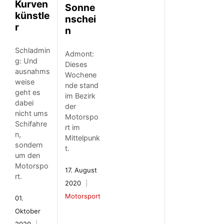
Kurven
Sonne
künstle
nschei
r
n
Schladmin
Admont:
g: Und
Dieses
ausnahms
Wochene
weise
nde stand
geht es
im Bezirk
dabei
der
nicht ums
Motorspo
Schifahre
rt im
n,
Mittelpunk
sondern
t.
um den
Motorspo
17. August
rt.
2020
Motorsport
01.
Oktober