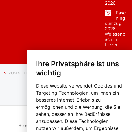
2026
Fasc
hing
sumzug
2026
Weissenb
ach in
Liezen
Ihre Privatsphäre ist uns
wichtig
ZUM SEITENANFANG
Auf BLO24.at werben?
Diese Website verwendet Cookies und
+43 (0)664 2226600
Targeting Technologien, um Ihnen ein
besseres Internet-Erlebnis zu
ermöglichen und die Werbung, die Sie
sehen, besser an Ihre Bedürfnisse
anzupassen. Diese Technologien
Home
Suche
Login
Impressum
Datenschutz
nutzen wir außerdem, um Ergebnisse