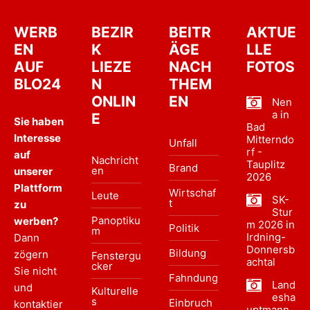
WERB
BEZIR
BEITR
AKTUE
EN
K
ÄGE
LLE
AUF
LIEZE
NACH
FOTOS
BLO24
N
THEM
ONLIN
EN
Nen
a in
E
Sie haben
Bad
Interesse
Mitterndo
Unfall
rf -
auf
Nachricht
Tauplitz
Brand
en
unserer
2026
Plattform
Wirtschaf
Leute
SK-
t
zu
Stur
Panoptiku
werben?
m 2026 in
Politik
m
Irdning-
Dann
Donnersb
Bildung
zögern
Fenstergu
achtal
cker
Sie nicht
Fahndung
Land
und
Kulturelle
esha
s
Einbruch
kontaktier
uptmann