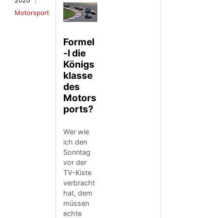
2020
Motorsport
Formel
-I die
Königs
klasse
des
Motors
ports?
Wer wie
ich den
Sonntag
vor der
TV-Kiste
verbracht
hat, dem
müssen
echte