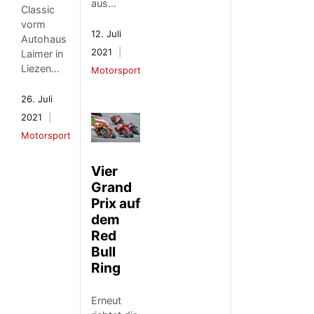
aus…
Classic
vorm
12. Juli
Autohaus
2021
Laimer in
Liezen…
Motorsport
26. Juli
2021
Motorsport
Vier
Grand
Prix auf
dem
Red
Bull
Ring
Erneut