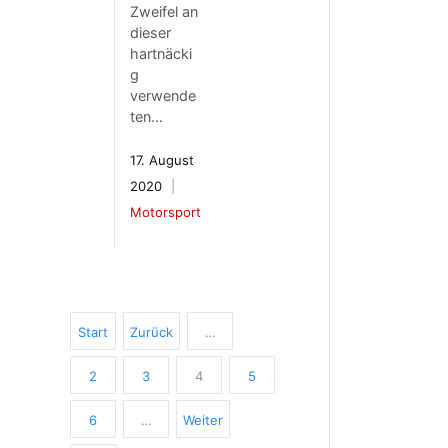
Zweifel an
dieser
hartnäcki
g
verwende
ten…
17. August
2020
Motorsport
Start
Zurück
…
2
3
4
5
6
…
Weiter