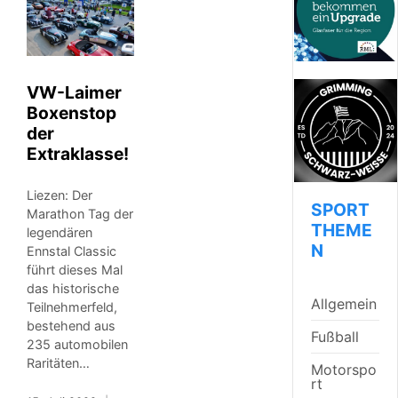
VW-Laimer
Boxenstop
der
Extraklasse!
Liezen: Der
SPORT
Marathon Tag der
THEME
legendären
N
Ennstal Classic
führt dieses Mal
das historische
Allgemein
Teilnehmerfeld,
bestehend aus
Fußball
235 automobilen
Raritäten…
Motorspo
rt