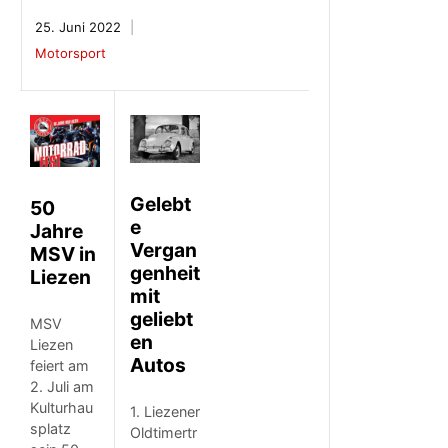
25. Juni 2022
Motorsport
Gelebt
50
e
Jahre
Vergan
MSV in
genheit
Liezen
mit
geliebt
MSV
en
Liezen
Autos
feiert am
2. Juli am
Kulturhau
1. Liezener
splatz
Oldtimertr