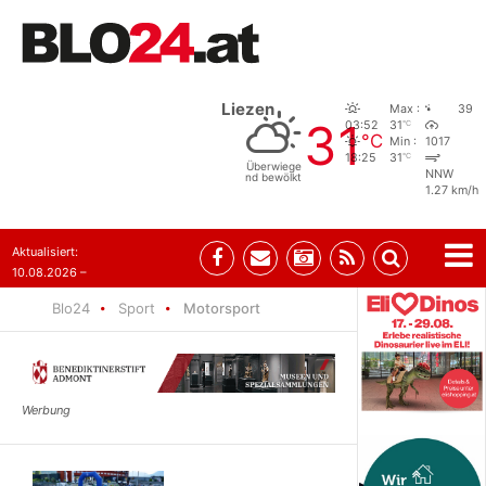
Liezen
Max :
39
31
°C
03:52
31
°C
Min :
1017
°C
18:25
31
Überwiege
NNW
nd bewölkt
1.27 km/h
Aktualisiert:
10.08.2026 –
10:31
Blo24
Sport
Motorsport