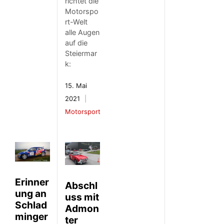
richtet die
Motorspo
rt-Welt
alle Augen
auf die
Steiermar
k:
15. Mai
2021
Motorsport
Erinner
Abschl
ung an
uss mit
Schlad
Admon
minger
ter