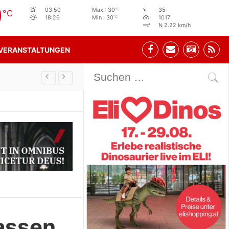
0
°C
03:50
Max : 30
35
°C
°C
18:26
Min : 30
1017
N 2.22 km/h
VERANSTALTUNGEN
Stehbeisl Stainach Öffnungszeiten
assen