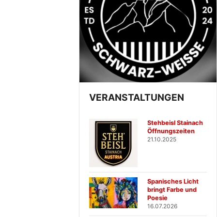
VERANSTALTUNGEN
Stehbeisl Stainach
Öffnungszeiten
21.10.2025
Spanisches Licht
bringt Farbe und
Poesie
16.07.2026