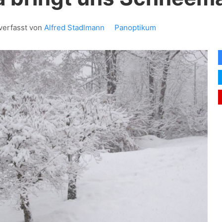
verfasst von
Alfred Stadlmann
Panoptikum