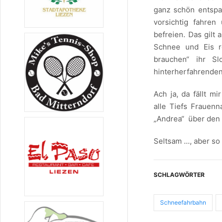
ganz schön entspa
vorsichtig fahre
befreien. Das gilt
Schnee und Eis re
brauchen“ ihr Sl
hinterherfahrenden
Ach ja, da fällt m
alle Tiefs Frauen
„Andrea“ über den 
Seltsam ..., aber s
SCHLAGWÖRTER
Schneefahrbahn