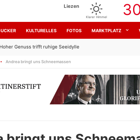
3
Liezen
Klarer Himmel
GUCKER
KULTURELLES
FOTOS
MARKTPLATZ
Gemeinsam für den SK Sturm
Andrea bringt uns Schneemassen
a bringt uns Schneem