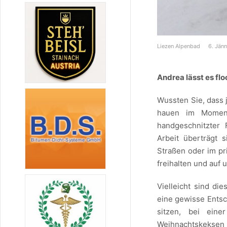
Liezen Alpenbad
6. Jänn
Andrea lässt es flo
Wussten Sie, dass j
hauen im Momen
handgeschnitzter
Arbeit überträgt s
Straßen oder im pri
freihalten und auf 
Vielleicht sind di
eine gewisse Entsc
sitzen, bei eine
Weihnachtskeksen 