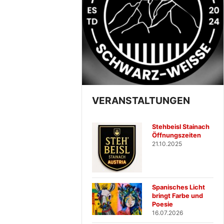
VERANSTALTUNGEN
Stehbeisl Stainach
Öffnungszeiten
21.10.2025
Spanisches Licht
bringt Farbe und
Poesie
16.07.2026