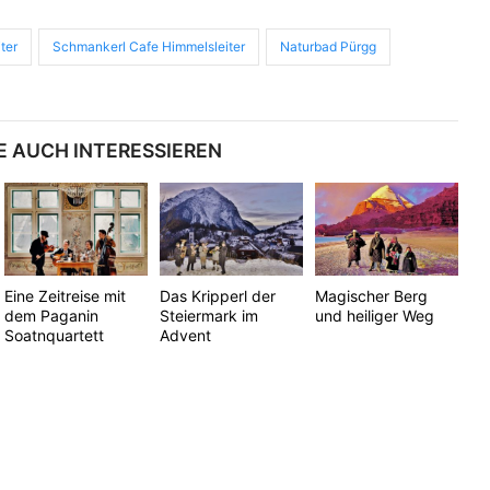
ter
Schmankerl Cafe Himmelsleiter
Naturbad Pürgg
E AUCH INTERESSIEREN
Eine Zeitreise mit
Das Kripperl der
Magischer Berg
dem Paganin
Steiermark im
und heiliger Weg
Soatnquartett
Advent