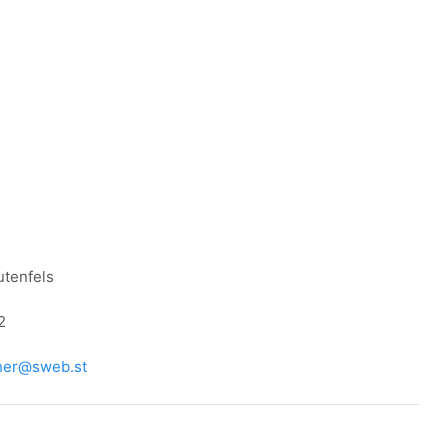
utenfels
2
cher@sweb.st