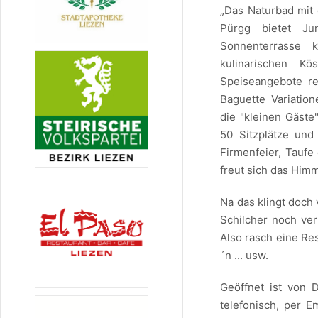
„Das Naturbad mit
Pürgg bietet Ju
Sonnenterrasse 
kulinarischen Kö
Speiseangebote re
Baguette Variation
die "kleinen Gäste
50 Sitzplätze un
Firmenfeier, Taufe
freut sich das Himm
Na das klingt doch
Schilcher noch ver
Also rasch eine Re
´n ... usw.
Geöffnet ist von 
telefonisch, per E