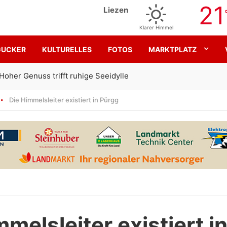
21
Liezen
Klarer Himmel
GUCKER
KULTURELLES
FOTOS
MARKTPLATZ
Gemeinsam für den SK Sturm
Die Himmelsleiter existiert in Pürgg
melsleiter existiert i