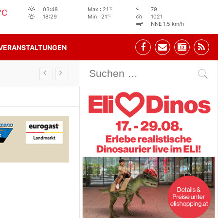
°C
03:48
Max : 21
79
°C
°C
18:29
Min : 21
1021
NNE 1.5 km/h
VERANSTALTUNGEN
Stehbeisl Stainach Öffnungszeiten
n