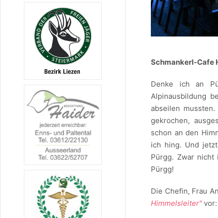
Schmankerl-Cafe H
Denke ich an Pü
Alpinausbildung b
abseilen mussten.
gekrochen, ausge
schon an den Himme
ich hing. Und jetzt
Pürgg. Zwar nicht 
Pürgg!
Die Chefin, Frau An
Himmelsleiter"
vor: