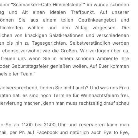
 dem "Schmankerl-Cafe Himmelsleiter" im wunderschönen
ng und Alt einen idealen Treffpunkt. Auf unserer
können Sie aus einem tollen Getränkeangebot und
stlichkeiten wählen und den Alltag vergessen. Die
ichen von knackigen Salatkreationen und verschiedenen
en bis hin zu Tagesgerichten. Selbstverständlich werden
" ebenso verwöhnt wie die Großen. Wir verfügen über ca.
d freuen uns wenn Sie in einem schönen Ambiente Ihre
 oder Geburtstagsfeier genießen wollen. Auf Euer kommen
elsleiter-Team.“
 vielversprechend, finden Sie nicht auch? Und was uns Frau
raten hat: es sind noch Termine für Weihnachtsfeiern frei.
servierung machen, denn man muss rechtzeitig drauf schau
Do-So ab 11:00 bis 21:00 Uhr und reservieren kann man
mail, per PN auf Facebook und natürlich auch Eye to Eye,