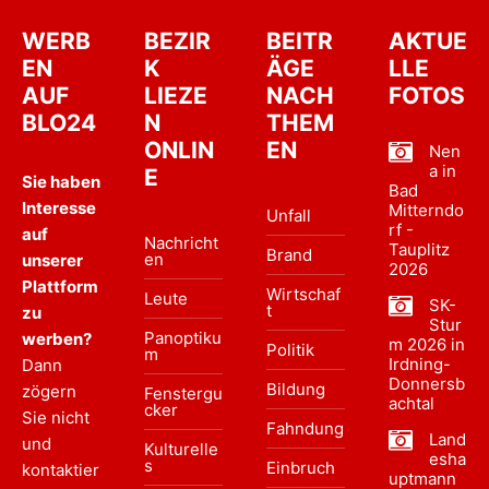
WERB
BEZIR
BEITR
AKTUE
EN
K
ÄGE
LLE
AUF
LIEZE
NACH
FOTOS
BLO24
N
THEM
ONLIN
EN
Nen
a in
E
Sie haben
Bad
Interesse
Mitterndo
Unfall
rf -
auf
Nachricht
Tauplitz
Brand
en
unserer
2026
Plattform
Wirtschaf
Leute
SK-
t
zu
Stur
Panoptiku
werben?
m 2026 in
Politik
m
Irdning-
Dann
Donnersb
Bildung
zögern
Fenstergu
achtal
cker
Sie nicht
Fahndung
Land
und
Kulturelle
esha
s
Einbruch
kontaktier
uptmann