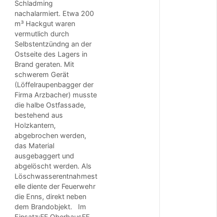
w
Schladming
e
nachalarmiert. Etwa 200
r
m³ Hackgut waren
e
vermutlich durch
r
Selbstentzündng an der
U
Ostseite des Lagers in
n
Brand geraten. Mit
f
a
schwerem Gerät
l
(Löffelraupenbagger der
l
Firma Arzbacher) musste
a
die halbe Ostfassade,
u
bestehend aus
f
Holzkantern,
d
abgebrochen werden,
e
das Material
r
ausgebaggert und
A
abgelöscht werden. Als
9
b
Löschwasserentnahmest
e
elle diente der Feuerwehr
i
die Enns, direkt neben
G
dem Brandobjekt. Im
a
Einsatz:FF OberhausFF