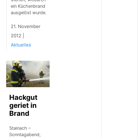
e
ein Küchenbrand
r
ausgelöst wurde.
S
t
r
21. November
o
2012
m
f
Aktuelles
ü
r
u
n
s
e
r
e
n
Hackgut
B
geriet in
e
Brand
z
i
r
Stainach –
k
Sonntagabend,