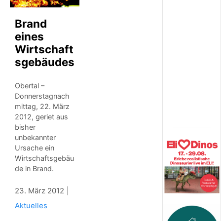
i
k
u
Brand
n
eines
d
Wirtschaft
O
l
sgebäudes
d
t
Obertal –
i
m
Donnerstagnach
e
mittag, 22. März
r
2012, geriet aus
bisher
unbekannter
Ursache ein
Wirtschaftsgebäu
de in Brand.
23. März 2012
Aktuelles