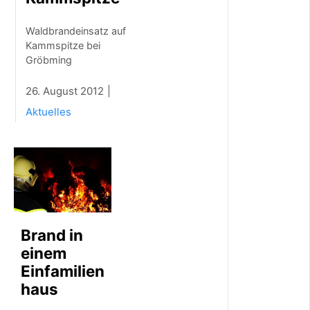
t
t
Waldbrandeinsatz auf
e
r
Kammspitze bei
,
Gröbming
W
a
26. August 2012
l
d
Aktuelles
b
r
ä
n
d
e
u
n
d
Brand in
V
einem
e
Einfamilien
r
k
haus
e
h