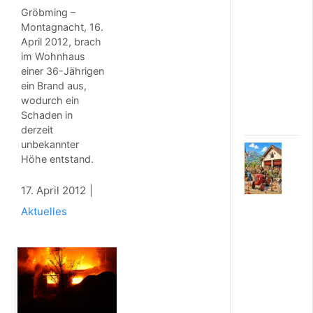
r
Gröbming –
s
Montagnacht, 16.
u
April 2012, brach
n
im Wohnhaus
f
einer 36-Jährigen
ä
ein Brand aus,
l
wodurch ein
l
Schaden in
e
derzeit
unbekannter
5
Höhe entstand.
.
A
17. April 2012
U
G
Aktuelles
U
S
T
2
0
2
6
D