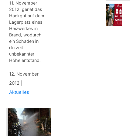
11. November
6
2012, geriet das
.
Hackgut auf dem
A
Lagerplatz eines
U
Heizwerkes in
G
Brand, wodurch
U
ein Schaden in
S
T
derzeit
2
unbekannter
0
Höhe entstand.
2
6
12. November
B
e
2012
l
Aktuelles
i
e
b
t
e
r
H
o