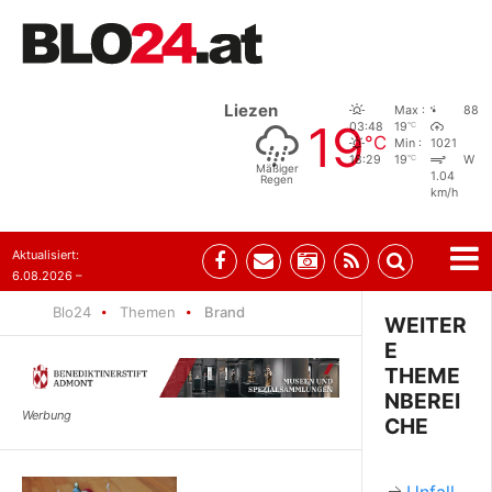
Liezen
Max :
88
19
°C
03:48
19
°C
Min :
1021
°C
18:29
19
W
Mäßiger
1.04
Regen
km/h
Aktualisiert:
6.08.2026 –
10:52
Blo24
Themen
Brand
WEITER
E
THEME
NBEREI
CHE