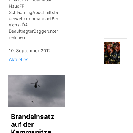
i
HausFF
s
SchladmingAbschnittsfe
h
uerwehrkommandantBer
o
eichs-ÖA-
r
n
BeauftragterBaggerunter
nehmen
6
10. September 2012
.
A
Aktuelles
U
G
U
S
T
2
0
2
6
U
Brandeinsatz
n
auf der
w
e
Kammspitze