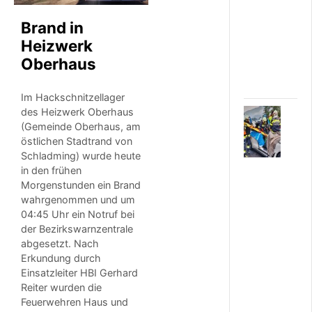
t
e
Brand in
i
n
Heizwerk
h
Oberhaus
u
…
Im Hackschnitzellager
des Heizwerk Oberhaus
6
(Gemeinde Oberhaus, am
.
A
östlichen Stadtrand von
U
Schladming) wurde heute
G
in den frühen
U
Morgenstunden ein Brand
S
wahrgenommen und um
T
04:45 Uhr ein Notruf bei
2
der Bezirkswarnzentrale
0
abgesetzt. Nach
2
Erkundung durch
6
Einsatzleiter HBI Gerhard
S
c
Reiter wurden die
h
Feuerwehren Haus und