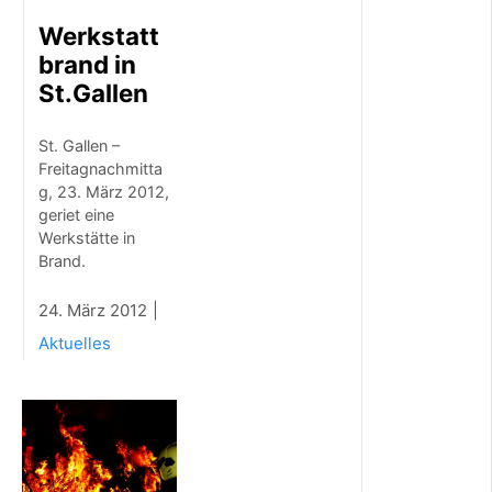
o
Werkstatt
r
f
brand in
f
St.Gallen
e
s
t
St. Gallen –
m
Freitagnachmitta
i
g, 23. März 2012,
t
geriet eine
T
Werkstätte in
r
Brand.
a
d
i
24. März 2012
t
Aktuelles
i
o
n
,
M
u
s