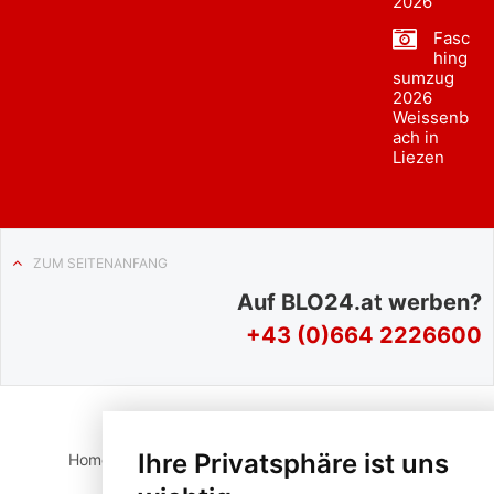
2026
Fasc
hing
sumzug
2026
Weissenb
ach in
Liezen
ZUM SEITENANFANG
Auf BLO24.at werben?
+43 (0)664 2226600
Ihre Privatsphäre ist uns
Home
Suche
Login
Impressum
Datenschutz