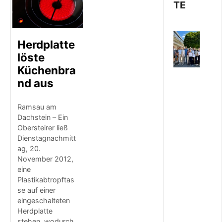
TE
6
Herdplatte
.
löste
A
U
Küchenbra
G
nd aus
U
S
T
Ramsau am
2
Dachstein – Ein
0
Obersteirer ließ
2
Dienstagnachmitt
6
ag, 20.
R
November 2012,
e
g
eine
i
Plastikabtropftas
o
se auf einer
n
eingeschalteten
a
Herdplatte
l
stehen, wodurch