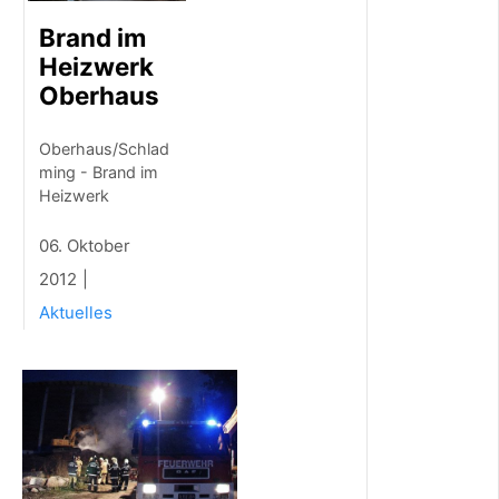
f
Brand im
v
e
Heizwerk
r
Oberhaus
k
a
u
Oberhaus/Schlad
f
ming - Brand im
b
Heizwerk
e
i
06. Oktober
T
r
2012
a
c
Aktuelles
h
t
&
M
o
d
e
S