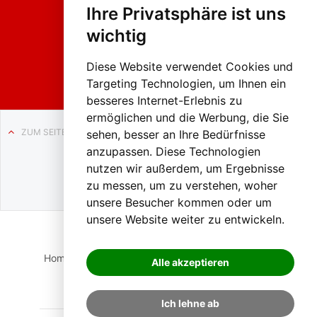
hing
Ihre Privatsphäre ist uns
sumzug
2026
wichtig
Weissenb
ach in
Liezen
Diese Website verwendet Cookies und
Targeting Technologien, um Ihnen ein
besseres Internet-Erlebnis zu
ermöglichen und die Werbung, die Sie
ZUM SEITENANFANG
sehen, besser an Ihre Bedürfnisse
anzupassen. Diese Technologien
Auf BLO24.at werben?
nutzen wir außerdem, um Ergebnisse
+43 (0)664 2226600
zu messen, um zu verstehen, woher
unsere Besucher kommen oder um
unsere Website weiter zu entwickeln.
Home
Suche
Login
Impressum
Datenschutz
Alle akzeptieren
Kontakt
Ich lehne ab