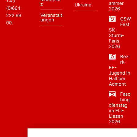
+43
ammer
z
Ukraine
(0)664
2026
Veranstalt
222 66
GSW
ungen
00
.
Fest
SK-
Sturm-
Fans
2026
Bezi
rk-
FF-
Jugend in
Hall bei
Admont
Fasc
hing
dienstag
im ELI-
Liezen
2026
Fasc