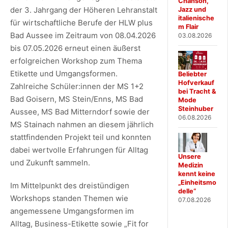
Chanson,
der 3. Jahrgang der Höheren Lehranstalt
Jazz und
italienische
für wirtschaftliche Berufe der HLW plus
m Flair
Bad Aussee im Zeitraum von 08.04.2026
03.08.2026
bis 07.05.2026 erneut einen äußerst
erfolgreichen Workshop zum Thema
Etikette und Umgangsformen.
Beliebter
Hofverkauf
Zahlreiche Schüler:innen der MS 1+2
bei Tracht &
Bad Goisern, MS Stein/Enns, MS Bad
Mode
Steinhuber
Aussee, MS Bad Mitterndorf sowie der
06.08.2026
MS Stainach nahmen an diesem jährlich
stattfindenden Projekt teil und konnten
dabei wertvolle Erfahrungen für Alltag
Unsere
und Zukunft sammeln.
Medizin
kennt keine
„Einheitsmo
Im Mittelpunkt des dreistündigen
delle“
Workshops standen Themen wie
07.08.2026
angemessene Umgangsformen im
Alltag, Business-Etikette sowie „Fit for