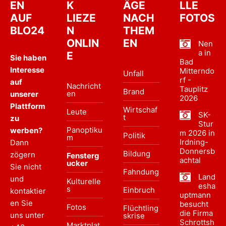
EN
K
ÄGE
LLE
AUF
LIEZE
NACH
FOTOS
BLO24
N
THEM
ONLIN
EN
Nen
a in
E
Sie haben
Bad
Interesse
Mitterndo
Unfall
rf -
auf
Nachricht
Tauplitz
Brand
en
unserer
2026
Plattform
Wirtschaf
Leute
SK-
t
zu
Stur
Panoptiku
werben?
m 2026 in
Politik
m
Irdning-
Dann
Donnersb
Bildung
zögern
Fensterg
achtal
ucker
Sie nicht
Fahndung
Land
und
Kulturelle
esha
s
Einbruch
kontaktier
uptmann
en Sie
besucht
Fotos
Flüchtling
die Firma
uns unter
skrise
Schrottsh
Marktplat