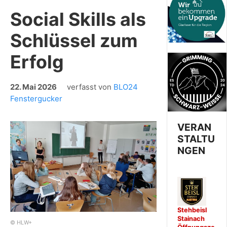
Social Skills als
Schlüssel zum
Erfolg
22. Mai 2026
verfasst von
BLO24
Fenstergucker
VERAN
STALTU
NGEN
Stehbeisl
Stainach
© HLW+