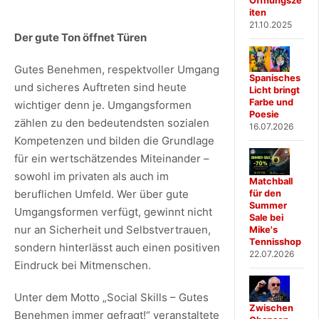
Öffnungsze
iten
21.10.2025
Der gute Ton öffnet Türen
Gutes Benehmen, respektvoller Umgang
Spanisches
und sicheres Auftreten sind heute
Licht bringt
Farbe und
wichtiger denn je. Umgangsformen
Poesie
zählen zu den bedeutendsten sozialen
16.07.2026
Kompetenzen und bilden die Grundlage
für ein wertschätzendes Miteinander –
sowohl im privaten als auch im
Matchball
beruflichen Umfeld. Wer über gute
für den
Summer
Umgangsformen verfügt, gewinnt nicht
Sale bei
nur an Sicherheit und Selbstvertrauen,
Mike's
Tennisshop
sondern hinterlässt auch einen positiven
22.07.2026
Eindruck bei Mitmenschen.
Unter dem Motto „Social Skills – Gutes
Zwischen
Benehmen immer gefragt!“ veranstaltete