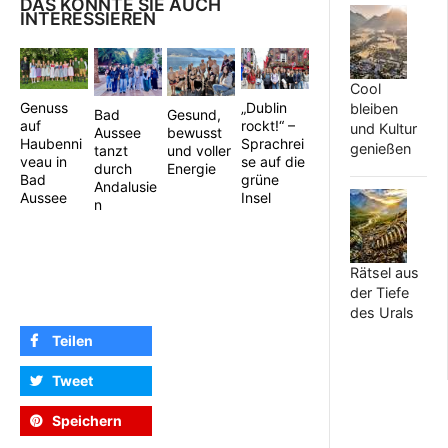
DAS KÖNNTE SIE AUCH
INTERESSIEREN
Cool
Genuss
„Dublin
bleiben
Gesund,
Bad
auf
rockt!“ –
und Kultur
bewusst
Aussee
Haubenni
Sprachrei
genießen
und voller
tanzt
veau in
se auf die
Energie
durch
Bad
grüne
Andalusie
Aussee
Insel
n
Rätsel aus
der Tiefe
des Urals
Teilen
Tweet
Speichern