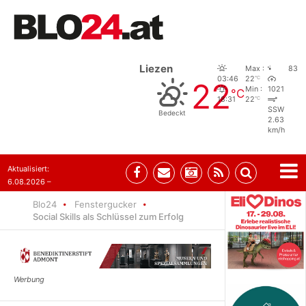
Liezen
Max :
83
°C
03:46
22
22
Min :
1021
°C
°C
18:31
22
SSW
Bedeckt
2.63
km/h
Aktualisiert:
6.08.2026 –
10:52
Blo24
Fenstergucker
Social Skills als Schlüssel zum Erfolg