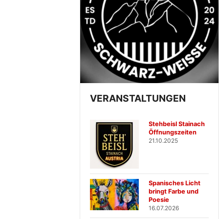
VERANSTALTUNGEN
Stehbeisl Stainach
Öffnungszeiten
21.10.2025
Spanisches Licht
bringt Farbe und
Poesie
16.07.2026