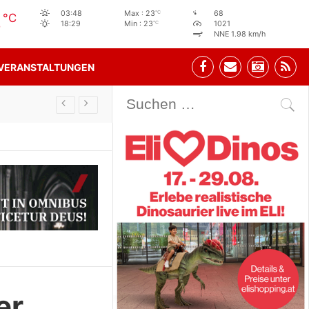
3
°C
03:48
Max : 23
68
°C
°C
18:29
Min : 23
1021
NNE 1.98 km/h
VERANSTALTUNGEN
Stehbeisl Stainach Öffnungszeiten
er