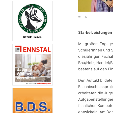
© PTS
Starke Leistungen 
Mit großem Engage
Schülerinnen und S
diesjährigen Facha
Bau/Holz, Handel/B
bestens auf den Ein
Den Auftakt bildete
Fachabschlussproje
arbeiteten die Jug
Aufgabenstellungen
fachlichen Kompete
entwickeln. Am Don