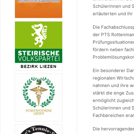
Schülerinnen und S
erläuterten und ih
Die Fachabschlussp
der PTS Rottenmann
Prüfungssituatione
fördern neben fac
Problemlösungskom
Ein besonderer Dan
regionalen Wirtscha
nahmen und ihre we
stärkt die enge Zu
ermöglicht zugleich
Schülerinnen und S
Fachbereichen erar
Die hervorragende