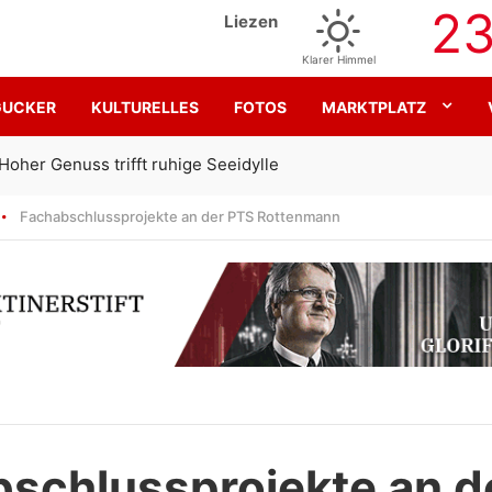
2
Liezen
Klarer Himmel
GUCKER
KULTURELLES
FOTOS
MARKTPLATZ
Gemeinsam für den SK Sturm
Fachabschlussprojekte an der PTS Rottenmann
schlussprojekte an d