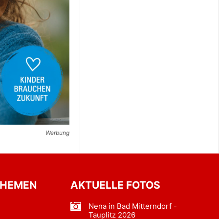
Werbung
THEMEN
AKTUELLE FOTOS
Nena in Bad Mitterndorf -
Tauplitz 2026