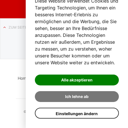
Diese Website verwendet Cookies und
Targeting Technologien, um Ihnen ein
besseres Internet-Erlebnis zu
ermöglichen und die Werbung, die Sie
ZUM SEITENANFANG
sehen, besser an Ihre Bedürfnisse
anzupassen. Diese Technologien
Auf BLO24.at werben?
nutzen wir außerdem, um Ergebnisse
+43 (0)664 2226600
zu messen, um zu verstehen, woher
unsere Besucher kommen oder um
unsere Website weiter zu entwickeln.
Home
Suche
Login
Impressum
Datenschutz
Alle akzeptieren
Kontakt
Ich lehne ab
© 2023 BLO24.at – Bezirk Liezen Online |
Cookies
Einstellungen ändern