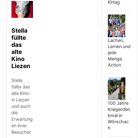
Kirtag
Stella
füllte
Lachen,
das
Lernen und
alte
jede
Kino
Menge
Liezen
Action
Stella
füllte das
alte Kino
in Liezen
100 Jahre
und auch
Kriegerden
die
kmal in
Erwartung
Wörschac
en ihrer
h
Besucher.