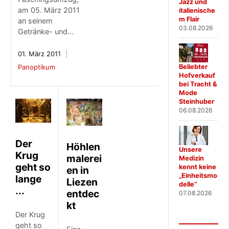
Jazz und
am 05. März 2011
italienische
m Flair
an seinem
03.08.2026
Getränke- und…
01. März 2011
Panoptikum
Beliebter
Hofverkauf
bei Tracht &
Mode
Steinhuber
06.08.2026
Der
Höhlen
Unsere
Krug
malerei
Medizin
geht so
kennt keine
en in
„Einheitsmo
lange
Liezen
delle“
...
entdec
07.08.2026
kt
Der Krug
geht so