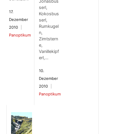
Jonasbus
serl,
17.
Kokosbus
Dezember
serl,
Rumkugel
2010
n,
Panoptikum
Zimtstern
e,
Vanillekipf
erl,…
10.
Dezember
2010
Panoptikum