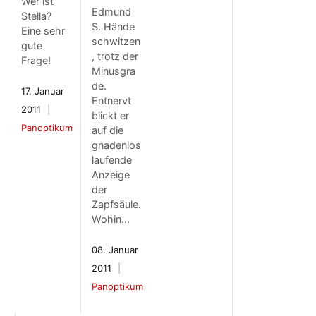
Wer ist
Edmund
Stella?
S. Hände
Eine sehr
schwitzen
gute
, trotz der
Frage!
Minusgra
de.
17. Januar
Entnervt
2011
blickt er
Panoptikum
auf die
gnadenlos
laufende
Anzeige
der
Zapfsäule.
Wohin…
08. Januar
2011
Panoptikum