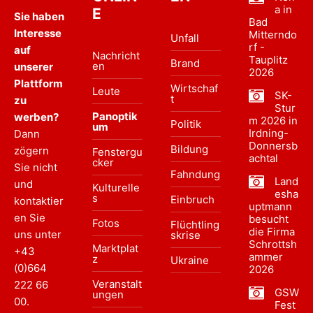
a in
E
Sie haben
Bad
Interesse
Mitterndo
Unfall
rf -
auf
Nachricht
Tauplitz
Brand
en
unserer
2026
Plattform
Wirtschaf
Leute
SK-
t
zu
Stur
Panoptik
werben?
m 2026 in
Politik
um
Irdning-
Dann
Donnersb
Bildung
zögern
Fenstergu
achtal
cker
Sie nicht
Fahndung
Land
und
Kulturelle
esha
s
Einbruch
kontaktier
uptmann
en Sie
besucht
Fotos
Flüchtling
die Firma
uns unter
skrise
Schrottsh
Marktplat
+43
ammer
z
Ukraine
(0)664
2026
Veranstalt
222 66
GSW
ungen
00
.
Fest