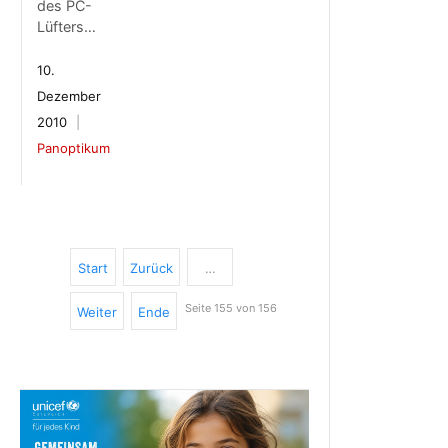
des PC-
Lüfters…
10.
Dezember
2010
Panoptikum
Start
Zurück
…
Seite 155 von 156
Weiter
Ende