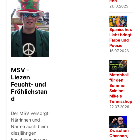
iten
21.10.2025
Spanisches
Licht bringt
Farbe und
Poesie
16.07.2026
MSV -
Matchball
Liezen
für den
Feucht- und
Summer
Fröhlichstan
Sale bei
Mike's
d
Tennisshop
22.07.2026
Der MSV versorgt
Närrinnen und
Narren auch beim
Zwischen
diesjährigen
Chanson,
Faschingsumzug,