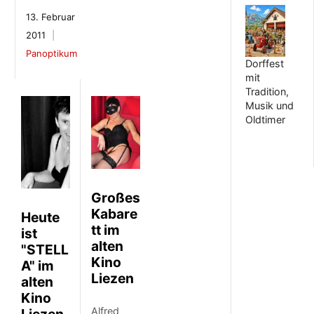
13. Februar
2011
Panoptikum
Dorffest
mit
Tradition,
Musik und
Oldtimer
Großes
Kabare
Heute
tt im
ist
alten
"STELL
Kino
A" im
Liezen
alten
Kino
Alfred
Liezen