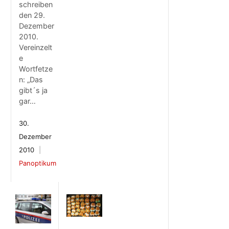
schreiben
den 29.
Dezember
2010.
Vereinzelt
e
Wortfetze
n: „Das
gibt´s ja
gar…
30.
Dezember
2010
Panoptikum