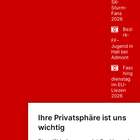
SK-
Sturm-
Fans
2026
Bezi
rk-
FF-
Jugend in
Hall bei
Admont
Fasc
hing
dienstag
im ELI-
Liezen
2026
Fasc
hing
Ihre Privatsphäre ist uns
sumzug
2026
wichtig
Weissenb
ach in
Liezen