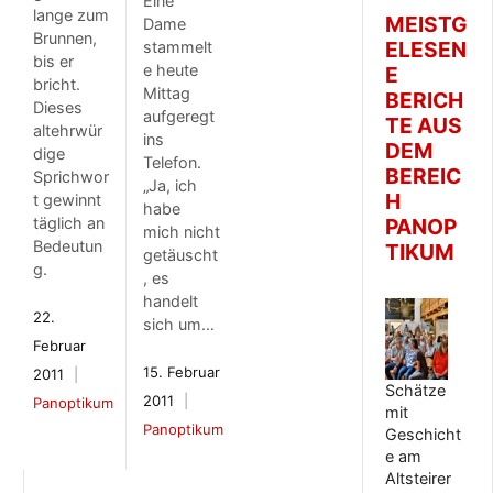
Eine
lange zum
MEISTG
Dame
Brunnen,
ELESEN
stammelt
bis er
e heute
E
bricht.
Mittag
BERICH
Dieses
aufgeregt
TE AUS
altehrwür
ins
DEM
dige
Telefon.
BEREIC
Sprichwor
„Ja, ich
H
t gewinnt
habe
täglich an
PANOP
mich nicht
Bedeutun
TIKUM
getäuscht
g.
, es
handelt
22.
sich um…
Februar
15. Februar
2011
Schätze
2011
Panoptikum
mit
Panoptikum
Geschicht
e am
Altsteirer