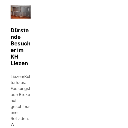
Dürste
nde
Besuch
er im
KH
Liezen
Liezen/Kul
turhaus:
Fassungsl
ose Blicke
auf
geschloss
ene
Rollläden.
Wir