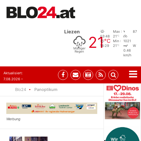
Liezen
Max :
87
21
°C
03:48
21
°C
Min :
1021
°C
18:29
21
W
Mäßiger
0.46
Regen
km/h
Aktualisiert:
7.08.2026 –
09:05
Blo24
Panoptikum