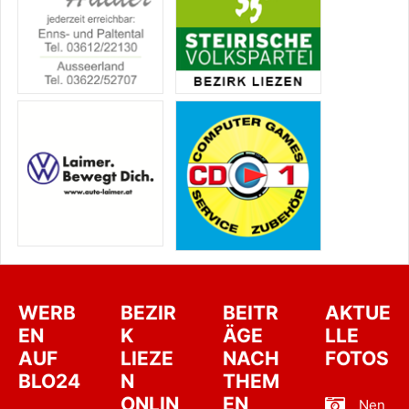
WERB
BEZIR
BEITR
AKTUE
EN
K
ÄGE
LLE
AUF
LIEZE
NACH
FOTOS
BLO24
N
THEM
ONLIN
EN
Nen