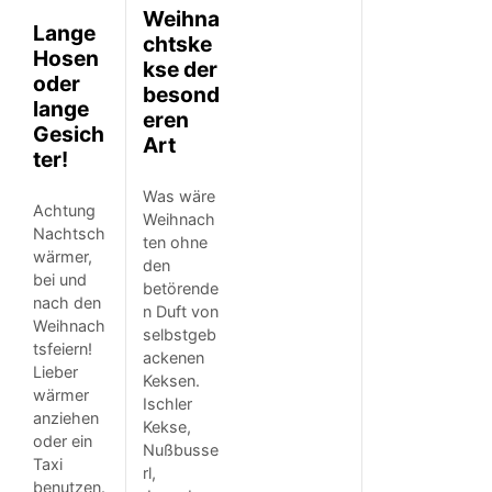
Weihna
Lange
chtske
Hosen
kse der
oder
besond
lange
eren
Gesich
Art
ter!
Was wäre
Achtung
Weihnach
Nachtsch
ten ohne
wärmer,
den
bei und
betörende
nach den
n Duft von
Weihnach
selbstgeb
tsfeiern!
ackenen
Lieber
Keksen.
wärmer
Ischler
anziehen
Kekse,
oder ein
Nußbusse
Taxi
rl,
benutzen.