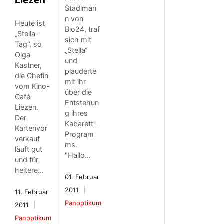
Stadlman
n von
Heute ist
Blo24, traf
„Stella-
sich mit
Tag“, so
„Stella“
Olga
und
Kastner,
plauderte
die Chefin
mit ihr
vom Kino-
über die
Café
Entstehun
Liezen.
g ihres
Der
Kabarett-
Kartenvor
Program
verkauf
ms.
läuft gut
"Hallo…
und für
heitere…
01. Februar
2011
11. Februar
Panoptikum
2011
Panoptikum