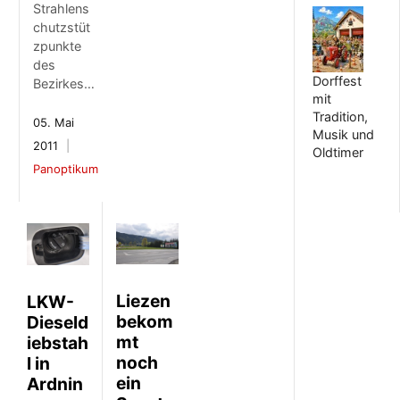
Strahlens
chutzstüt
zpunkte
des
Dorffest
Bezirkes…
mit
Tradition,
05. Mai
Musik und
2011
Oldtimer
Panoptikum
Liezen
LKW-
bekom
Dieseld
mt
iebstah
noch
l in
ein
Ardnin