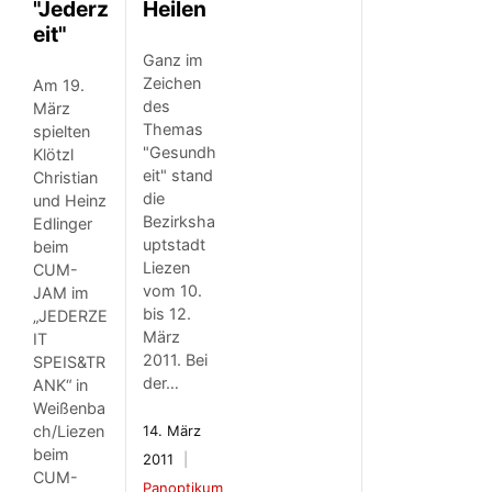
"Jederz
Heilen
eit"
Ganz im
Zeichen
Am 19.
des
März
Themas
spielten
"Gesundh
Klötzl
eit" stand
Christian
die
und Heinz
Bezirksha
Edlinger
uptstadt
beim
Liezen
CUM-
vom 10.
JAM im
bis 12.
„JEDERZE
März
IT
2011. Bei
SPEIS&TR
der…
ANK“ in
Weißenba
ch/Liezen
14. März
beim
2011
CUM-
Panoptikum