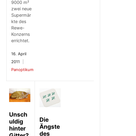
9000 m²
zwei neue
Supermär
kte des
Rewe-
Konzerns
errichtet.
16. April
2011
Panoptikum
Unsch
Die
uldig
Ängste
hinter
des
Gitter?