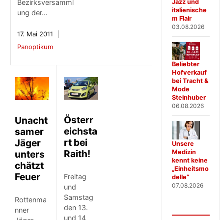
Jazz und
Bezirksversamml
italienische
ung der…
m Flair
03.08.2026
17. Mai 2011
Panoptikum
Beliebter
Hofverkauf
bei Tracht &
Mode
Steinhuber
06.08.2026
Österr
Unacht
eichsta
samer
rt bei
Jäger
Unsere
Raith!
unters
Medizin
kennt keine
chätzt
„Einheitsmo
Feuer
Freitag
delle“
07.08.2026
und
Samstag
Rottenma
den 13.
nner
und 14