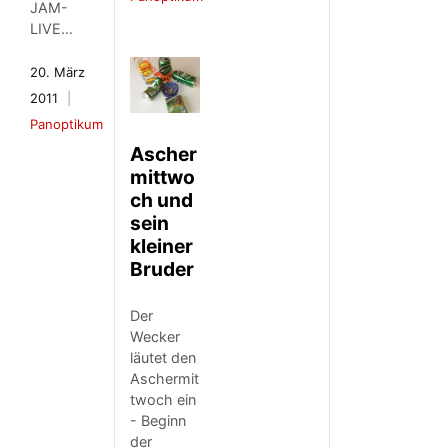
JAM-
LIVE…
20. März
2011
Panoptikum
Ascher
mittwo
ch und
sein
kleiner
Bruder
Der
Wecker
läutet den
Aschermit
twoch ein
- Beginn
der