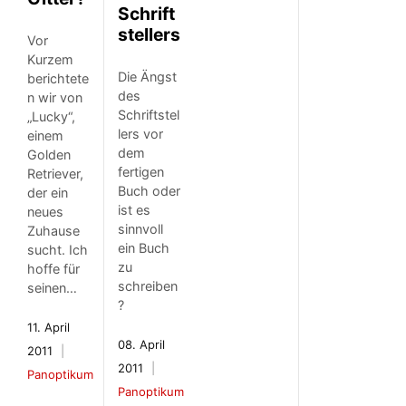
Schrift
stellers
Vor
Kurzem
Die Ängst
berichtete
des
n wir von
Schriftstel
„Lucky“,
lers vor
einem
dem
Golden
fertigen
Retriever,
Buch oder
der ein
ist es
neues
sinnvoll
Zuhause
ein Buch
sucht. Ich
zu
hoffe für
schreiben
seinen…
?
11. April
08. April
2011
2011
Panoptikum
Panoptikum