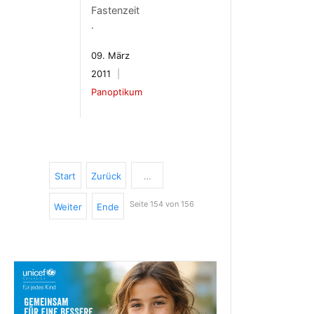
Fastenzeit
.
09. März
2011
Panoptikum
Start
Zurück
…
Seite 154 von 156
Weiter
Ende