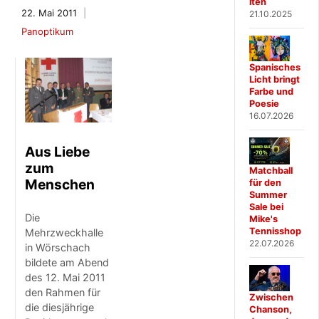
iten
22. Mai 2011
21.10.2025
Panoptikum
Spanisches
Licht bringt
Farbe und
Poesie
16.07.2026
Aus Liebe
zum
Matchball
Menschen
für den
Summer
Sale bei
Die
Mike's
Tennisshop
Mehrzweckhalle
22.07.2026
in Wörschach
bildete am Abend
des 12. Mai 2011
den Rahmen für
Zwischen
die diesjährige
Chanson,