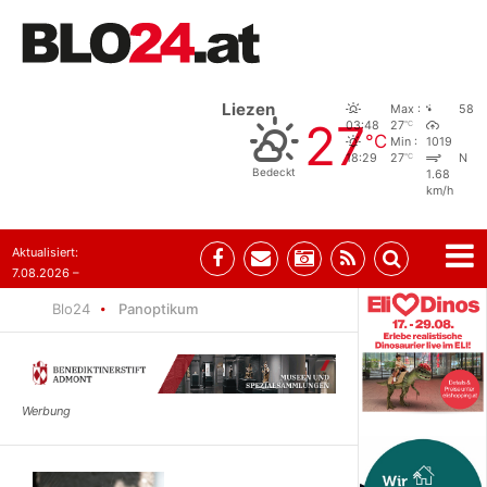
Liezen
Max :
58
27
°C
03:48
27
°C
Min :
1019
°C
18:29
27
N
Bedeckt
1.68
km/h
Aktualisiert:
7.08.2026 –
09:05
Blo24
Panoptikum