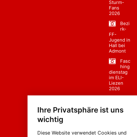
Sturm-
Fans
2026
Bezi
rk-
FF-
Jugend in
Hall bei
Admont
Fasc
hing
dienstag
im ELI-
Liezen
2026
Fasc
hing
Ihre Privatsphäre ist uns
sumzug
2026
wichtig
Weissenb
ach in
Liezen
Diese Website verwendet Cookies und