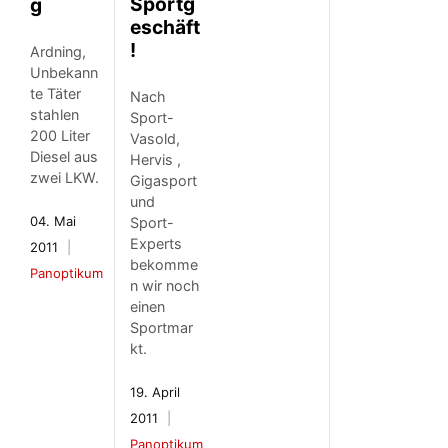
Sportg
g
eschäft
!
Ardning,
Unbekann
te Täter
Nach
stahlen
Sport-
200 Liter
Vasold,
Diesel aus
Hervis ,
zwei LKW.
Gigasport
und
04. Mai
Sport-
Experts
2011
bekomme
Panoptikum
n wir noch
einen
Sportmar
kt.
19. April
2011
Panoptikum