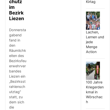
chu​tz
Kirtag
im
Bezirk
Liezen
Donnersta
Lachen,
gabend
Lernen und
fand in
jede
den
Menge
Räumlichk
Action
eiten des
Bezirksfeu
erwehrver
bandes
Liezen ein
„Bezirksst
100 Jahre
rahlensch
Kriegerden
utztag"
kmal in
Wörschac
statt, zu
h
dem sich
die