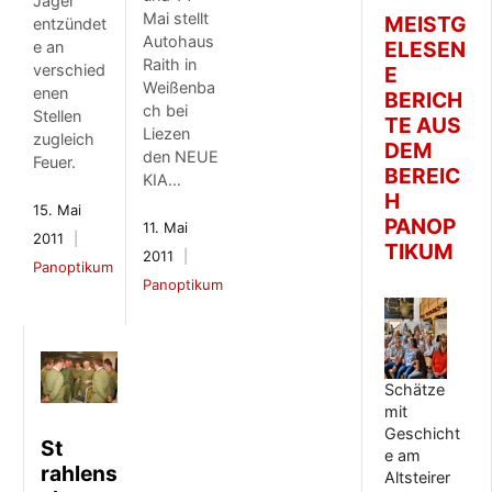
Jäger
Mai stellt
MEISTG
entzündet
Autohaus
ELESEN
e an
Raith in
verschied
E
Weißenba
enen
BERICH
ch bei
Stellen
TE AUS
Liezen
zugleich
DEM
den NEUE
Feuer.
BEREIC
KIA…
H
15. Mai
PANOP
11. Mai
2011
TIKUM
2011
Panoptikum
Panoptikum
Schätze
mit
Geschicht
St​
e am
rahlens
Altsteirer