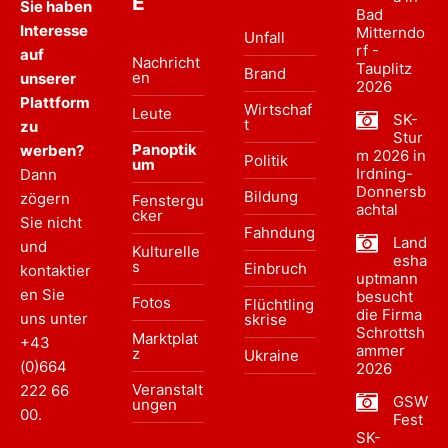
E
Sie haben
Bad
Interesse
Mitterndo
Unfall
rf -
auf
Nachricht
Tauplitz
Brand
en
unserer
2026
Plattform
Wirtschaf
Leute
SK-
t
zu
Stur
Panoptik
werben?
m 2026 in
Politik
um
Irdning-
Dann
Donnersb
Bildung
zögern
Fenstergu
achtal
cker
Sie nicht
Fahndung
Land
und
Kulturelle
esha
s
Einbruch
kontaktier
uptmann
en Sie
besucht
Fotos
Flüchtling
die Firma
uns unter
skrise
Schrottsh
Marktplat
+43
ammer
z
Ukraine
(0)664
2026
Veranstalt
222 66
GSW
ungen
00
.
Fest
SK-