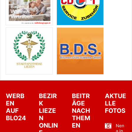
WERB
BEZIR
BEITR
AKTUE
EN
K
ÄGE
LLE
AUF
LIEZE
NACH
FOTOS
BLO24
N
THEM
ONLIN
EN
Nen
a in