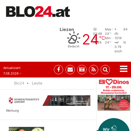
Liezen
Max :
64
24
°C
03:48
24
°C
Min :
1019
°C
18:29
24
N
Bedeckt
0.79
km/h
Aktualisiert:
7.08.2026 –
09:05
Blo24
Leute