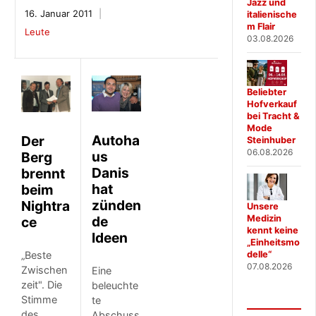
Jazz und
16. Januar 2011
italienische
m Flair
Leute
03.08.2026
Beliebter
Hofverkauf
bei Tracht &
Mode
Autoha
Der
Steinhuber
06.08.2026
us
Berg
Danis
brennt
hat
beim
zünden
Nightra
Unsere
de
Medizin
ce
kennt keine
Ideen
„Einheitsmo
„Beste
delle“
07.08.2026
Zwischen
Eine
zeit". Die
beleuchte
Stimme
te
des
Abschuss