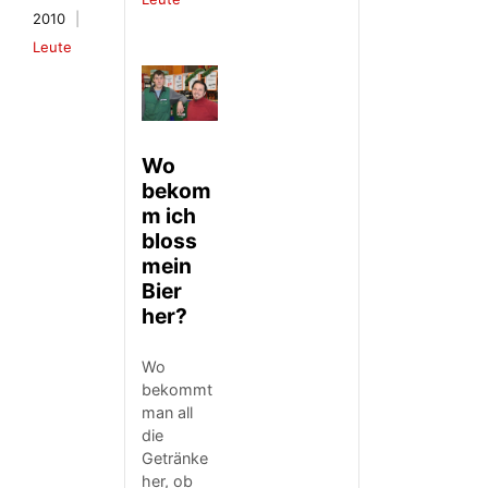
2010
Leute
Wo
bekom
m ich
bloss
mein
Bier
her?
Wo
bekommt
man all
die
Getränke
her, ob