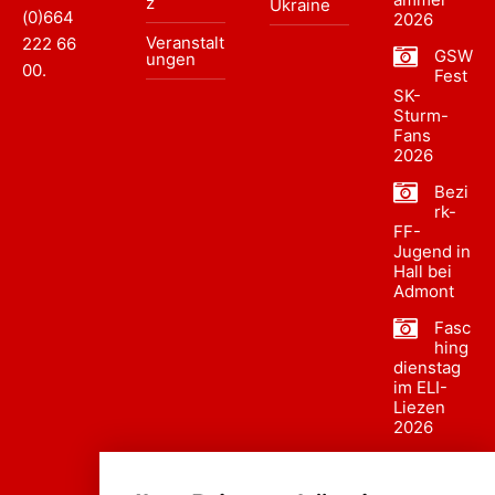
z
Ukraine
(0)664
2026
Veranstalt
222 66
GSW
ungen
00
.
Fest
SK-
Sturm-
Fans
2026
Bezi
rk-
FF-
Jugend in
Hall bei
Admont
Fasc
hing
dienstag
im ELI-
Liezen
2026
Fasc
hing