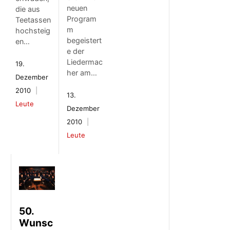
neuen
die aus
Program
Teetassen
m
hochsteig
begeistert
en…
e der
Liedermac
19.
her am…
Dezember
2010
13.
Leute
Dezember
2010
Leute
50.
Wunsc