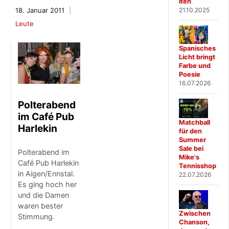
iten
21.10.2025
18. Januar 2011
Leute
Spanisches
Licht bringt
Farbe und
Poesie
16.07.2026
Polterabend
im Café Pub
Matchball
Harlekin
für den
Summer
Sale bei
Polterabend im
Mike's
Café Pub Harlekin
Tennisshop
in Aigen/Ennstal.
22.07.2026
Es ging hoch her
und die Damen
waren bester
Zwischen
Stimmung.
Chanson,