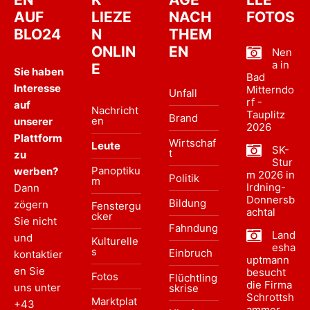
AUF
LIEZE
NACH
FOTOS
BLO24
N
THEM
ONLIN
EN
Nen
a in
E
Sie haben
Bad
Interesse
Mitterndo
Unfall
rf -
auf
Nachricht
Tauplitz
Brand
en
unserer
2026
Plattform
Wirtschaf
Leute
SK-
t
zu
Stur
Panoptiku
werben?
m 2026 in
Politik
m
Irdning-
Dann
Donnersb
Bildung
zögern
Fenstergu
achtal
cker
Sie nicht
Fahndung
Land
und
Kulturelle
esha
s
Einbruch
kontaktier
uptmann
en Sie
besucht
Fotos
Flüchtling
die Firma
uns unter
skrise
Schrottsh
Marktplat
+43
ammer