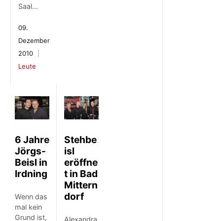
Saal…
09.
Dezember
2010
Leute
6 Jahre
Stehbe
Jörgs-
isl
Beisl in
eröffne
Irdning
t in Bad
Mittern
dorf
Wenn das
mal kein
Grund ist,
Alexandra