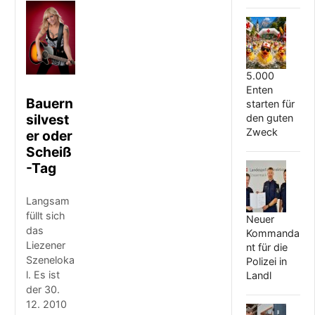
5.000
Enten
Bauern
starten für
silvest
den guten
Zweck
er oder
Scheiß
-Tag
Langsam
füllt sich
Neuer
das
Kommanda
Liezener
nt für die
Szeneloka
Polizei in
l. Es ist
Landl
der 30.
12. 2010