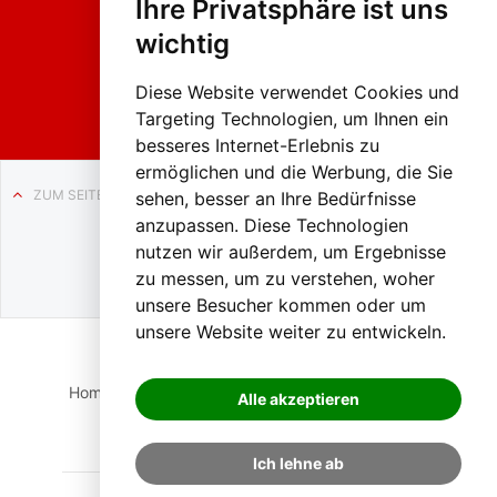
Ihre Privatsphäre ist uns
sumzug
2026
wichtig
Weissenb
ach in
Liezen
Diese Website verwendet Cookies und
Targeting Technologien, um Ihnen ein
besseres Internet-Erlebnis zu
ermöglichen und die Werbung, die Sie
ZUM SEITENANFANG
sehen, besser an Ihre Bedürfnisse
anzupassen. Diese Technologien
Auf BLO24.at werben?
nutzen wir außerdem, um Ergebnisse
+43 (0)664 2226600
zu messen, um zu verstehen, woher
unsere Besucher kommen oder um
unsere Website weiter zu entwickeln.
Home
Suche
Login
Impressum
Datenschutz
Alle akzeptieren
Kontakt
Ich lehne ab