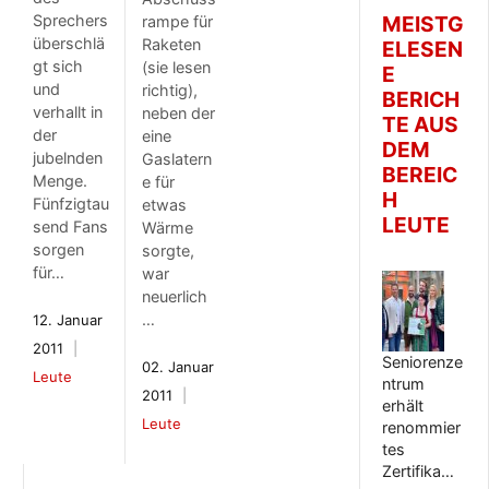
Sprechers
MEISTG
rampe für
überschlä
Raketen
ELESEN
gt sich
(sie lesen
E
und
richtig),
BERICH
verhallt in
neben der
TE AUS
der
eine
DEM
jubelnden
Gaslatern
BEREIC
Menge.
e für
H
Fünfzigtau
etwas
LEUTE
send Fans
Wärme
sorgen
sorgte,
für…
war
neuerlich
…
12. Januar
2011
Seniorenze
02. Januar
Leute
ntrum
2011
erhält
Leute
renommier
tes
Zertifika…