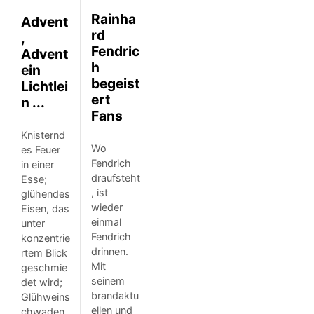
Rainha
Advent
rd
,
Fendric
Advent
h
ein
begeist
Lichtlei
ert
n ...
Fans
Knisternd
Wo
es Feuer
Fendrich
in einer
draufsteht
Esse;
, ist
glühendes
wieder
Eisen, das
einmal
unter
Fendrich
konzentrie
drinnen.
rtem Blick
Mit
geschmie
seinem
det wird;
brandaktu
Glühweins
ellen und
chwaden,