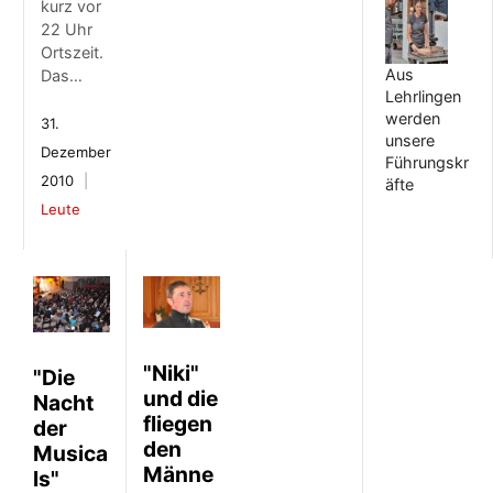
kurz vor
22 Uhr
Ortszeit.
Aus
Das…
Lehrlingen
werden
31.
unsere
Dezember
Führungskr
2010
äfte
Leute
"Niki"
"Die
und die
Nacht
fliegen
der
den
Musica
Männe
ls"