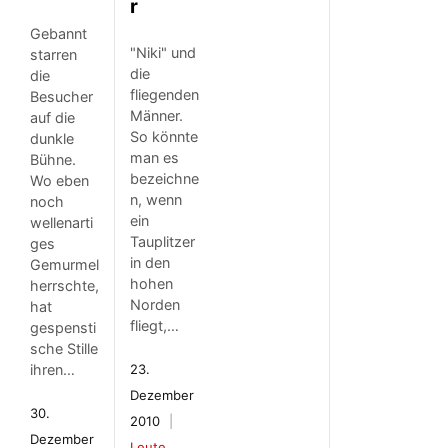
r
Gebannt
"Niki" und
starren
die
die
fliegenden
Besucher
Männer.
auf die
So könnte
dunkle
man es
Bühne.
bezeichne
Wo eben
n, wenn
noch
ein
wellenarti
Tauplitzer
ges
in den
Gemurmel
hohen
herrschte,
Norden
hat
fliegt,…
gespensti
sche Stille
ihren…
23.
Dezember
30.
2010
Dezember
Leute