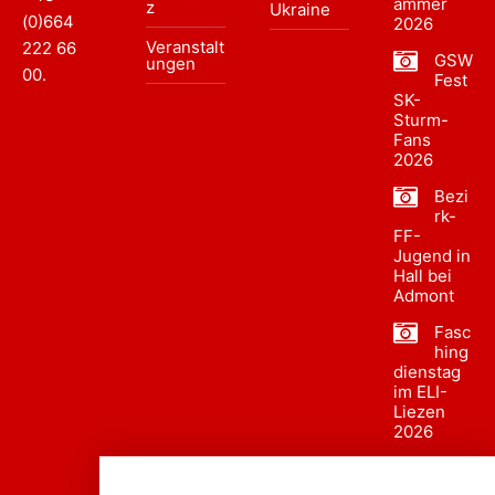
ammer
z
Ukraine
(0)664
2026
Veranstalt
222 66
GSW
ungen
00
.
Fest
SK-
Sturm-
Fans
2026
Bezi
rk-
FF-
Jugend in
Hall bei
Admont
Fasc
hing
dienstag
im ELI-
Liezen
2026
Fasc
hing