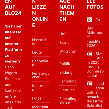
EN
K
ÄGE
LLE
AUF
LIEZE
NACH
FOTOS
BLO24
N
THEM
ONLIN
EN
Nen
a in
E
Sie haben
Bad
Interesse
Mitterndo
Unfall
rf -
auf
Nachricht
Tauplitz
Brand
en
unserer
2026
Plattform
Wirtschaf
Leute
SK-
t
zu
Stur
Panoptiku
werben?
m 2026 in
Politik
m
Irdning-
Dann
Donnersb
Bildung
zögern
Fenstergu
achtal
cker
Sie nicht
Fahndung
Land
und
Kulturelle
esha
s
Einbruch
kontaktier
uptmann
en Sie
besucht
Fotos
Flüchtling
die Firma
uns unter
skrise
Schrottsh
Marktplat
+43