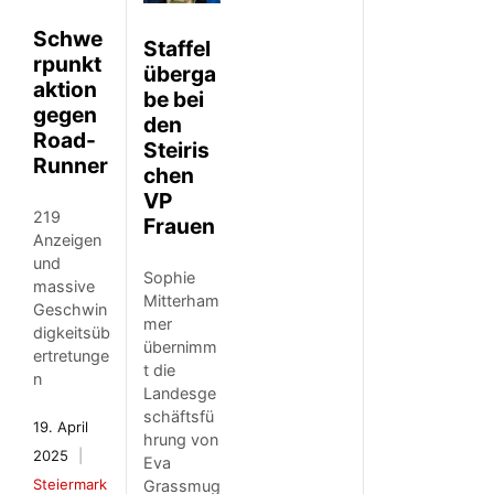
Schwe
Staffel
rpunkt
überga
aktion
be bei
gegen
den
Road-
Steiris
Runner
chen
VP
219
Frauen
Anzeigen
und
Sophie
massive
Mitterham
Geschwin
mer
digkeitsüb
übernimm
ertretunge
t die
n
Landesge
schäftsfü
19. April
hrung von
2025
Eva
Steiermark
Grassmug