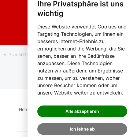
Ihre Privatsphäre ist uns
sumzug
2026
wichtig
Weissenb
ach in
Liezen
Diese Website verwendet Cookies und
Targeting Technologien, um Ihnen ein
besseres Internet-Erlebnis zu
ermöglichen und die Werbung, die Sie
ZUM SEITENANFANG
sehen, besser an Ihre Bedürfnisse
anzupassen. Diese Technologien
Auf BLO24.at werben?
nutzen wir außerdem, um Ergebnisse
+43 (0)664 2226600
zu messen, um zu verstehen, woher
unsere Besucher kommen oder um
unsere Website weiter zu entwickeln.
Home
Suche
Login
Impressum
Datenschutz
Alle akzeptieren
Kontakt
Ich lehne ab