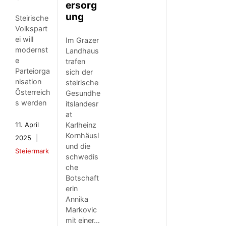
ersorg
ung
Steirische
Volkspart
ei will
Im Grazer
modernst
Landhaus
e
trafen
Parteiorga
sich der
nisation
steirische
Österreich
Gesundhe
s werden
itslandesr
at
Karlheinz
11. April
Kornhäusl
2025
und die
Steiermark
schwedis
che
Botschaft
erin
Annika
Markovic
mit einer…