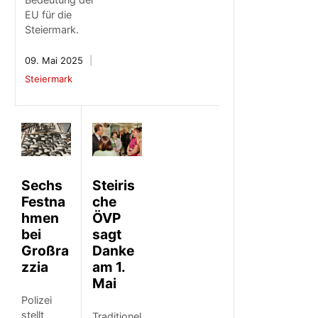
EU für die
Steiermark.
09. Mai 2025
Steiermark
Steiris
Sechs
che
Festna
ÖVP
hmen
sagt
bei
Danke
Großra
am 1.
zzia
Mai
Polizei
stellt
Traditionel