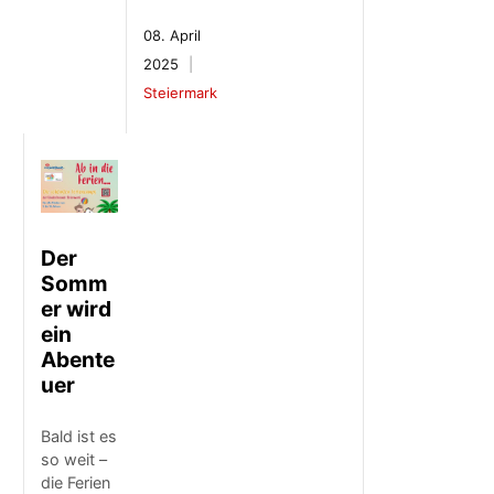
08. April
2025
Steiermark
Der
Somm
er wird
ein
Abente
uer
Bald ist es
so weit –
die Ferien