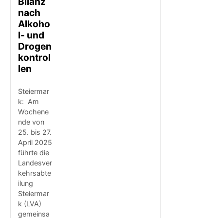
Bilanz
nach
Alkoho
l- und
Drogen
kontrol
len
Steiermar
k: Am
Wochene
nde von
25. bis 27.
April 2025
führte die
Landesver
kehrsabte
ilung
Steiermar
k (LVA)
gemeinsa