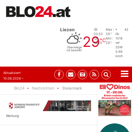
Liezen
Max :
42
°C
03:52
29
29
Min :
1018
°C
°C
18:25
29
Überwiege
SSW
nd bewölkt
0.66
km/h
Aktualisiert:
10.08.2026 –
10:31
Blo24
Nachrichten
Steiermark