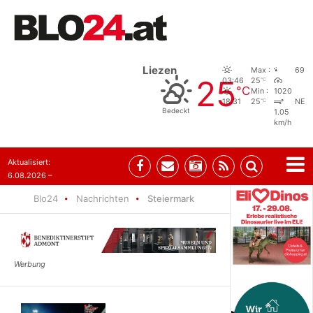
Liezen
Max :
69
25
°C
03:46
25
°C
Min :
1020
°C
18:31
25
NE
Bedeckt
1.05
km/h
Aktualisiert:
6.08.2026 –
08:29
Blo24
Nachrichten
Steiermark