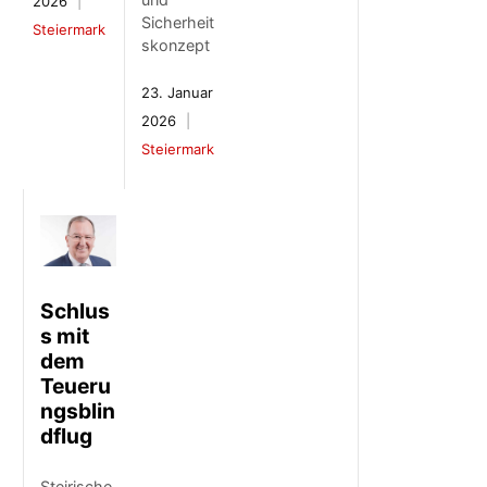
2026
Sicherheit
Steiermark
skonzept
23. Januar
2026
Steiermark
Schlus
s mit
dem
Teueru
ngsblin
dflug
Steirische