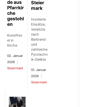
de aus
Steier
Pfarrkir
mark
che
gestohl
Hunderte
en
Einsätze,
Verletzte
nach
Kunstfrev
Barbrand
el in
und
Kirche
zahlreiche
Pyrotechn
02. Januar
ik-Delikte
2026
Steiermark
01. Januar
2026
Steiermark