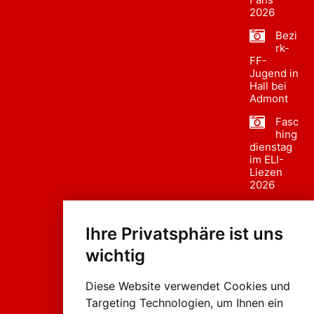
2026
Bezi
rk-
FF-
Jugend in
Hall bei
Admont
Fasc
hing
dienstag
im ELI-
Liezen
2026
Fasc
hing
Ihre Privatsphäre ist uns
sumzug
2026
wichtig
Weissenb
ach in
Liezen
Diese Website verwendet Cookies und
Targeting Technologien, um Ihnen ein