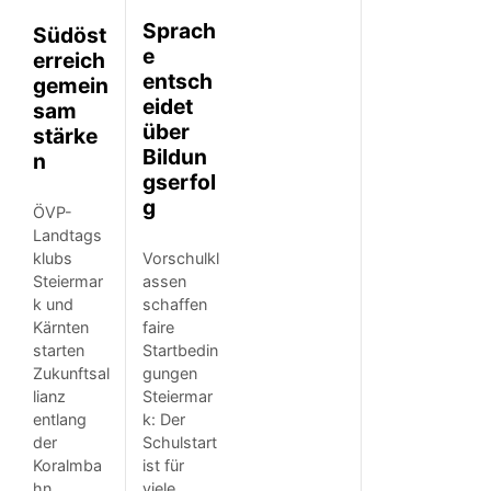
Sprach
Südöst
e
erreich
entsch
gemein
eidet
sam
über
stärke
Bildun
n
gserfol
g
ÖVP-
Landtags
klubs
Vorschulkl
Steiermar
assen
k und
schaffen
Kärnten
faire
starten
Startbedin
Zukunftsal
gungen
lianz
Steiermar
entlang
k: Der
der
Schulstart
Koralmba
ist für
hn
viele