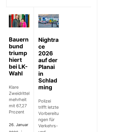
Bauern
Nightra
bund
ce
triump
2026
hiert
auf der
bei LK-
Planai
Wahl
in
Schlad
ming
Klare
Zweidrittel
mehrheit
Polizei
mit 67,27
trifft letzte
Prozent
Vorbereitu
ngen für
26. Januar
Verkehrs-
und