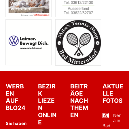
WERB
BEZIR
BEITR
AKTUE
EN
K
ÄGE
LLE
AUF
LIEZE
NACH
FOTOS
BLO24
N
THEM
ONLIN
EN
Nen
a in
E
Sie haben
Bad