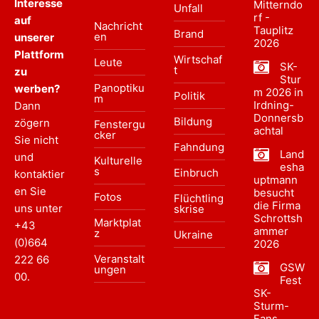
Interesse
Mitterndo
Unfall
rf -
auf
Nachricht
Tauplitz
Brand
en
unserer
2026
Plattform
Wirtschaf
Leute
SK-
t
zu
Stur
Panoptiku
werben?
m 2026 in
Politik
m
Irdning-
Dann
Donnersb
Bildung
zögern
Fenstergu
achtal
cker
Sie nicht
Fahndung
Land
und
Kulturelle
esha
s
Einbruch
kontaktier
uptmann
en Sie
besucht
Fotos
Flüchtling
die Firma
uns unter
skrise
Schrottsh
Marktplat
+43
ammer
z
Ukraine
(0)664
2026
Veranstalt
222 66
GSW
ungen
00
.
Fest
SK-
Sturm-
Fans