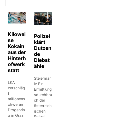
Kilowei
Polizei
se
klärt
Kokain
Dutzen
aus der
de
Hinterh
Diebst
ofwerk
ähle
statt
Steiermar
LKA
k: Ein
zerschläg
Ermittlung
t
sdurchbru
millionens
ch der
chweren
österreich
Drogenrin
ischen
g in Graz
Polizei