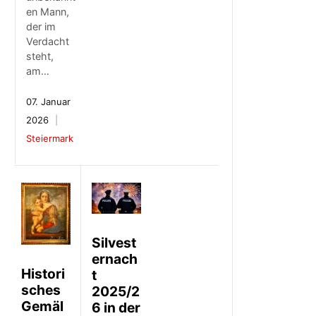
en Mann,
der im
Verdacht
steht,
am…
07. Januar
2026
Steiermark
Silvest
ernach
Histori
t
sches
2025/2
Gemäl
6 in der