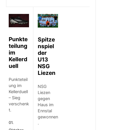
Punkte
Spitze
teilung
nspiel
im
der
Kellerd
U13
uell
NSG
Liezen
Punkteteil
ung im
NSG
Kellerduell
Liezen
– Sieg
gegen
verschenk
Haus im
t.
Ennstal
gewonnen
01.
.