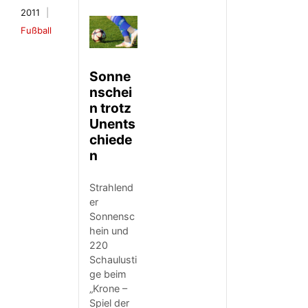
2011
Fußball
Sonne
nschei
n trotz
Unents
chiede
n
Strahlend
er
Sonnensc
hein und
220
Schaulusti
ge beim
„Krone –
Spiel der