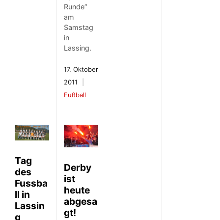
Runde“
am
Samstag
in
Lassing.
17. Oktober
2011
Fußball
Tag
Derby
des
ist
Fussba
heute
ll in
abgesa
Lassin
gt!
g