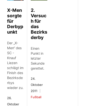
X-Men
2.
sorgte
Versuc
für
h für
Derbyp
das
unkt
Bezirks
derby
Der „X-
Men“ des
Einen
SC -
Punkt in
Knauf
letzter
Liezen
Sekunde
schlägt im
gerettet.
Finish des
Bezirksde
24.
rbys
Oktober
wieder zu.
2011
Fußball
26.
Oktober