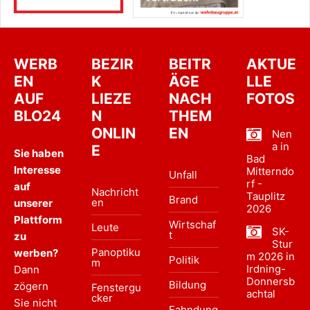
WERB
BEZIR
BEITR
AKTUE
EN
K
ÄGE
LLE
AUF
LIEZE
NACH
FOTOS
BLO24
N
THEM
ONLIN
EN
Nen
a in
E
Sie haben
Bad
Interesse
Mitterndo
Unfall
rf -
auf
Nachricht
Tauplitz
Brand
en
unserer
2026
Plattform
Wirtschaf
Leute
SK-
t
zu
Stur
Panoptiku
werben?
m 2026 in
Politik
m
Irdning-
Dann
Donnersb
Bildung
zögern
Fenstergu
achtal
cker
Sie nicht
Fahndung