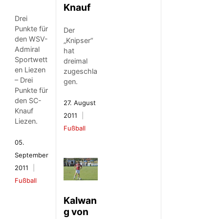
Knauf
Drei
Punkte für
Der
den WSV-
„Knipser“
Admiral
hat
Sportwett
dreimal
en Liezen
zugeschla
– Drei
gen.
Punkte für
den SC-
27. August
Knauf
2011
Liezen.
Fußball
05.
September
2011
Fußball
Kalwan
g von