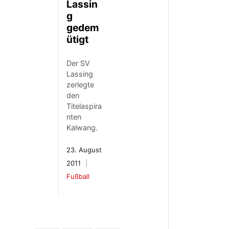
Lassin
g
gedem
ütigt
Der SV
Lassing
zerlegte
den
Titelaspira
nten
Kalwang.
23. August
2011
Fußball