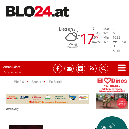
Liezen
Max :
88
17
°C
03:49
17
°C
Min :
1022
°C
18:28
17
SW
Mäßig
0.35
bewölkt
km/h
Aktualisiert:
7.08.2026 –
09:05
Blo24
Sport
Fußball