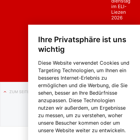
dienstag
im ELI-
Liezen
2026
Fasc
hing
Ihre Privatsphäre ist uns
sumzug
2026
wichtig
Weissenb
ach in
Liezen
Diese Website verwendet Cookies und
Targeting Technologien, um Ihnen ein
besseres Internet-Erlebnis zu
ermöglichen und die Werbung, die Sie
ZUM SEITENANFANG
sehen, besser an Ihre Bedürfnisse
anzupassen. Diese Technologien
Auf BLO24.at werben?
nutzen wir außerdem, um Ergebnisse
+43 (0)664 2226600
zu messen, um zu verstehen, woher
unsere Besucher kommen oder um
unsere Website weiter zu entwickeln.