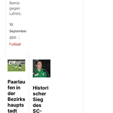
Remis
gegen
Lafnitz.
10.
September
2011
Fußball
Paarlau
fen in
Histori
der
scher
Bezirks
Sieg
haupts
des
tadt
SC-