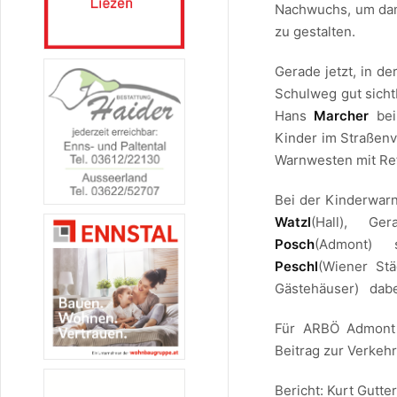
Nachwuchs, um dami
zu gestalten.
Gerade jetzt, in de
Schulweg gut sicht
Hans
Marcher
bei
Kinder im Straßenv
Warnwesten mit Refl
Bei der Kinderwar
Watzl
(Hall), G
Posch
(Admont)
Peschl
(Wiener St
Gästehäuser) dabe
Für ARBÖ Admon
Beitrag zur Verkehr
Bericht: Kurt Gutter