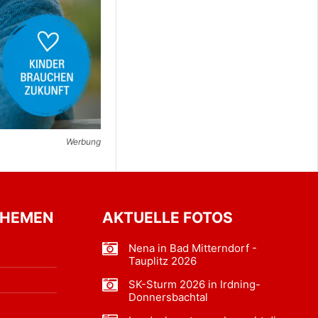
Werbung
THEMEN
AKTUELLE FOTOS
Nena in Bad Mitterndorf -
Tauplitz 2026
SK-Sturm 2026 in Irdning-
Donnersbachtal