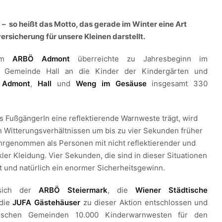
" – so heißt das Motto, das gerade im Winter eine Art
ersicherung für unsere Kleinen darstellt.
vom
ARBÖ Admont
überreichte zu Jahresbeginn im
 Gemeinde Hall an die Kinder der Kindergärten und
n
Admont
,
Hall
und
Weng im Gesäuse
insgesamt 330
.
ls FußgängerIn eine reflektierende Warnweste trägt, wird
n Witterungsverhältnissen um bis zu vier Sekunden früher
rgenommen als Personen mit nicht reflektierender und
kler Kleidung. Vier Sekunden, die sind in dieser Situationen
it und natürlich ein enormer Sicherheitsgewinn.
sich der
ARBÖ Steiermark
, die
Wiener Städtische
die
JUFA Gästehäuser
zu dieser Aktion entschlossen und
irischen Gemeinden 10.000 Kinderwarnwesten für den