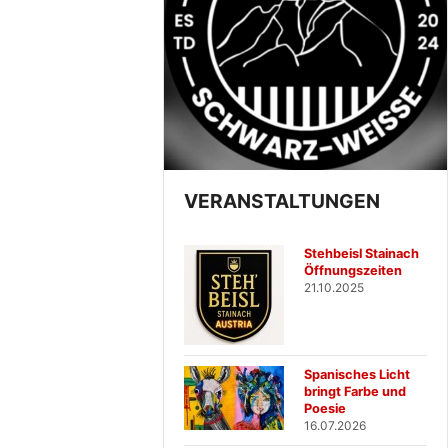
VERANSTALTUNGEN
Stehbeisl Stainach
Öffnungszeiten
21.10.2025
Spanisches Licht
bringt Farbe und
Poesie
16.07.2026