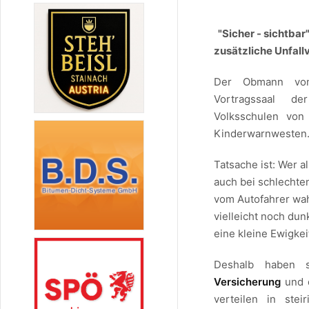
"Sicher - sichtbar
zusätzliche Unfallv
Der Obmann 
Vortragssaal der
Volksschulen vo
Kinderwarnwesten
Tatsache ist: Wer a
auch bei schlechte
vom Autofahrer wah
vielleicht noch dun
eine kleine Ewigke
Deshalb haben 
Versicherung
und 
verteilen in ste