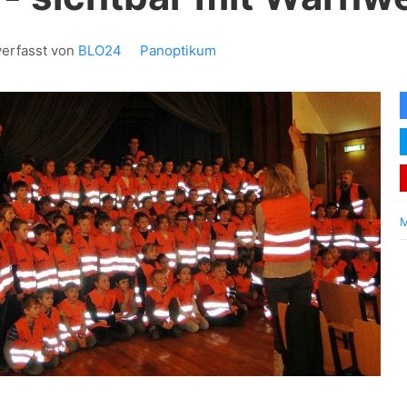
verfasst von
BLO24
Panoptikum
M