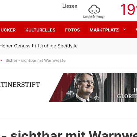
19
Liezen
Leichter Regen
GUCKER
KULTURELLES
FOTOS
MARKTPLATZ
Gemeinsam für den SK Sturm
Sicher - sichtbar mit Warnweste
 - sichtbar mit Warnw