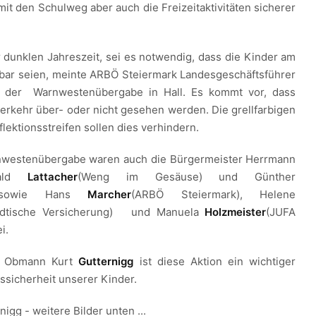
t den Schulweg aber auch die Freizeitaktivitäten sicherer
r dunklen Jahreszeit, sei es notwendig, dass die Kinder am
bar seien, meinte ARBÖ Steiermark Landesgeschäftsführer
 der Warnwestenübergabe in Hall. Es kommt vor, dass
erkehr über- oder nicht gesehen werden. Die grellfarbigen
ektionsstreifen sollen dies verhindern.
nwestenübergabe waren auch die Bürgermeister Herrmann
erald
Lattacher
(Weng im Gesäuse) und Günther
 sowie Hans
Marcher
(ARBÖ Steiermark), Helene
ädtische Versicherung) und Manuela
Holzmeister
(JUFA
i.
t Obmann Kurt
Gutternigg
ist diese Aktion ein wichtiger
ssicherheit unserer Kinder.
nigg - weitere Bilder unten ...