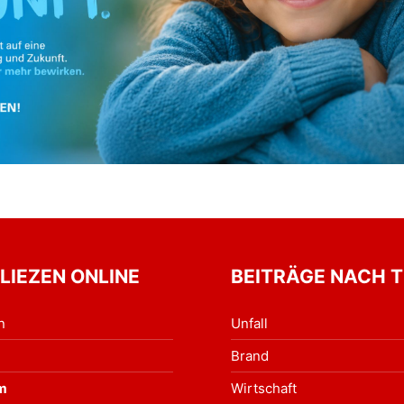
 LIEZEN ONLINE
BEITRÄGE NACH 
n
Unfall
Brand
m
Wirtschaft