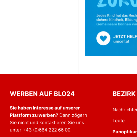
WERBEN AUF BLO24
BEZIRK
Sie haben Interesse auf unserer
Nachrichte
Plattform zu werben?
Dann zögern
Leute
Sie nicht und kontaktieren Sie uns
unter
+43 (0)664 222 66 00
.
Panoptiku