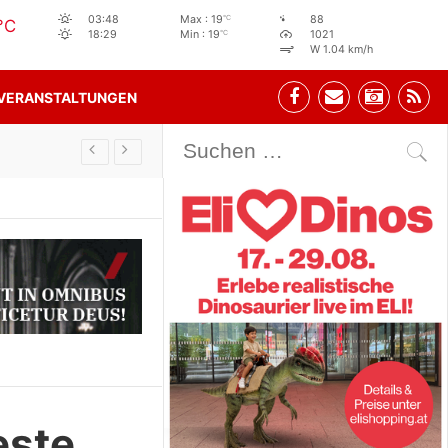
°C
03:48
Max : 19
88
°C
°C
18:29
Min : 19
1021
W 1.04 km/h
VERANSTALTUNGEN
Stehbeisl Stainach Öffnungszeiten
este