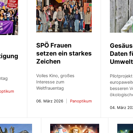
SPÖ Frauen
Gesäuse
setzen ein starkes
Daten f
tigung
Zeichen
Umwelt
Volles Kino, großes
Pilotprojekt
ntag
Interesse zum
europaweit
Weltfrauentag
besseren Ve
optikum
ökologisch
06. März 2026
Panoptikum
04. März 20