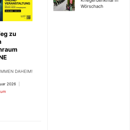
Kriegerdenkmal in
Wörschach
Weg zu
m
nraum
NE
OMMEN DAHEIM!
ruar 2026
kum