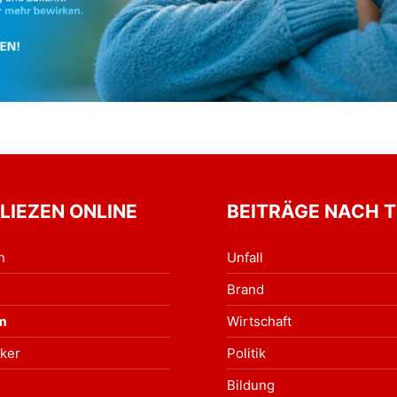
 LIEZEN ONLINE
BEITRÄGE NACH 
n
Unfall
Brand
m
Wirtschaft
ker
Politik
Bildung