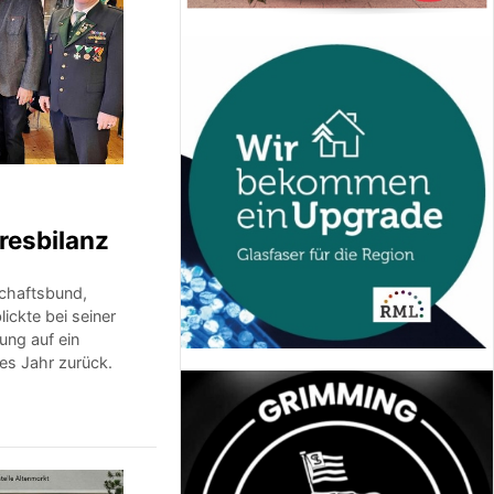
resbilanz
chaftsbund,
ickte bei seiner
ung auf ein
hes Jahr zurück.