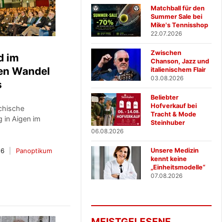
Matchball für den
Summer Sale bei
Mike's Tennisshop
22.07.2026
Zwischen
d im
Chanson, Jazz und
en Wandel
italienischem Flair
03.08.2026
s
Beliebter
Hofverkauf bei
ichische
Tracht & Mode
 in Aigen im
Steinhuber
06.08.2026
26
Panoptikum
Unsere Medizin
kennt keine
„Einheitsmodelle“
07.08.2026
MEISTGELESENE