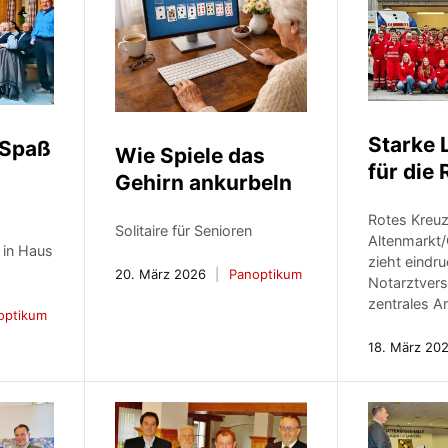
Starke 
 Spaß
Wie Spiele das
für die
Gehirn ankurbeln
Rotes Kreu
Solitaire für Senioren
Altenmarkt/
t in Haus
zieht eindru
20. März 2026
Panoptikum
Notarztvers
zentrales A
optikum
18. März 20