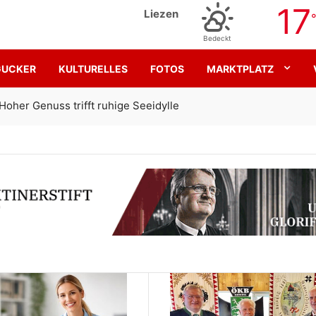
17
Liezen
Bedeckt
GUCKER
KULTURELLES
FOTOS
MARKTPLATZ
Gemeinsam für den SK Sturm