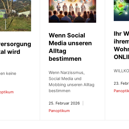
Ihr 
Wenn Social
ihre
Media unseren
versorgung
Woh
Alltag
al wird
ONLI
bestimmen
WILLK
Wenn Narzissmus,
en keine
Social Media und
23. Feb
Mobbing unseren Alltag
bestimmen
Panopti
optikum
25. Februar 2026
Panoptikum