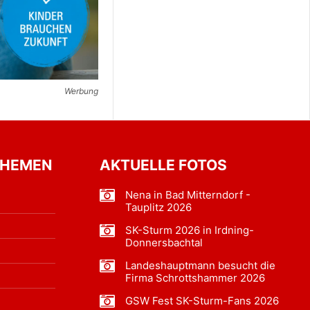
Werbung
THEMEN
AKTUELLE FOTOS
Nena in Bad Mitterndorf -
Tauplitz 2026
SK-Sturm 2026 in Irdning-
Donnersbachtal
Landeshauptmann besucht die
Firma Schrottshammer 2026
GSW Fest SK-Sturm-Fans 2026