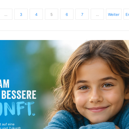
…
3
4
5
6
7
…
Weiter
E