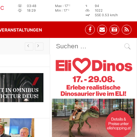
°C
03:48
Max : 17
94
°C
°C
18:29
Min : 17
1022
SSE 0.53 km/h
VERANSTALTUNGEN
Stehbeisl Stainach Öffnungszeiten