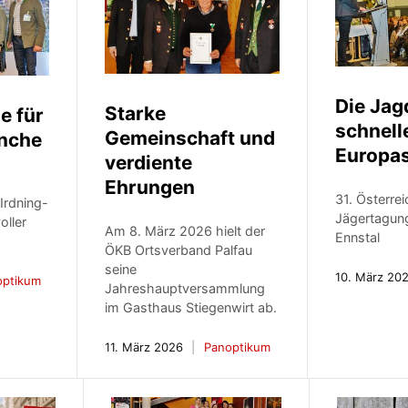
Die Jag
Starke
e für
schnell
Gemeinschaft und
anche
Europa
verdiente
Ehrungen
31. Österre
Irdning-
Jägertagung
oller
Am 8. März 2026 hielt der
Ennstal
ÖKB Ortsverband Palfau
seine
10. März 20
optikum
Jahreshauptversammlung
im Gasthaus Stiegenwirt ab.
11. März 2026
Panoptikum