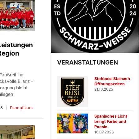
Leistungen
 Region
VERANSTALTUNGEN
z
Großreifling
Stehbeisl Stainach
cksvolle Bilanz –
Öffnungszeiten
orgung bleibt
21.10.2025
nliegen
26
Panoptikum
Spanisches Licht
bringt Farbe und
Poesie
16.07.2026