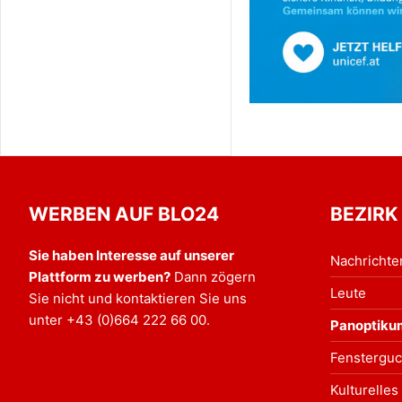
WERBEN AUF BLO24
BEZIRK
Sie haben Interesse auf unserer
Nachrichte
Plattform zu werben?
Dann zögern
Leute
Sie nicht und kontaktieren Sie uns
unter
+43 (0)664 222 66 00
.
Panoptiku
Fensterguc
Kulturelles