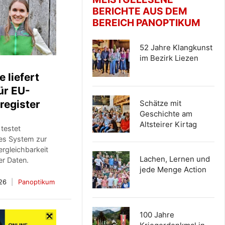
BERICHTE AUS DEM
BEREICH PANOPTIKUM
52 Jahre Klangkunst
im Bezirk Liezen
 liefert
ür EU-
register
Schätze mit
Geschichte am
Altsteirer Kirtag
 testet
es System zur
rgleichbarkeit
Lachen, Lernen und
er Daten.
jede Menge Action
26
Panoptikum
100 Jahre