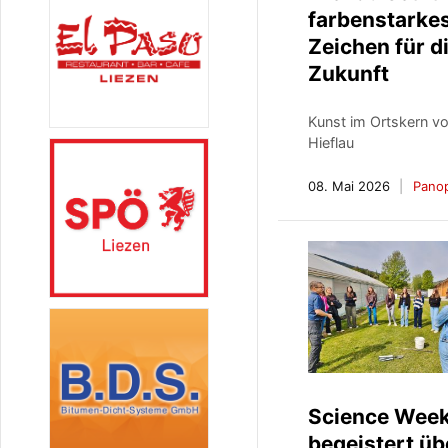
farbenstarke
Zeichen für d
Zukunft
Kunst im Ortskern v
Hieflau
08. Mai 2026
Pano
Science Wee
begeistert üb