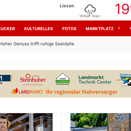
19
Liezen
Mäßiger Regen
GUCKER
KULTURELLES
FOTOS
MARKTPLATZ
Gemeinsam für den SK Sturm