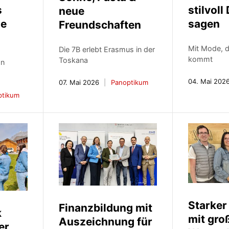
stilvoll
s
neue
sagen
ie
Freundschaften
Mit Mode, d
Die 7B erlebt Erasmus in der
kommt
Toskana
on
04. Mai 202
07. Mai 2026
Panoptikum
ptikum
Starker
Finanzbildung mit
k
mit gro
Auszeichnung für
er