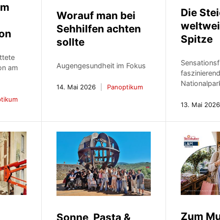
am
Die Ste
Worauf man bei
weltwei
Sehhilfen achten
on
Spitze
sollte
ttete
Sensations
Augengesundheit im Fokus
on am
faszinieren
Nationalpa
14. Mai 2026
Panoptikum
tikum
13. Mai 202
Zum Mu
Sonne, Pasta &