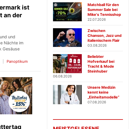
Matchball für den
iermark ist
Summer Sale bei
t an der
Mike's Tennisshop
22.07.2026
Zwischen
Chanson, Jazz und
fund und
italienischem Flair
de Nächte im
03.08.2026
rk Gesäuse
Beliebter
6
Panoptikum
Hofverkauf bei
Tracht & Mode
Steinhuber
06.08.2026
Unsere Medizin
kennt keine
„Einheitsmodelle“
07.08.2026
ttertag
MEISTGELESENE