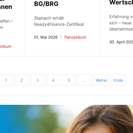
Wertsc
BG/BRG
nnen
Erfahrung v
Stainach erhält
ifen –
sich – neue
Ready4Finance-Zertifikat
en
übernehme
01. Mai 2026
Panoptikum
30. April 20
ptikum
1
2
3
4
5
…
Weiter
Ende