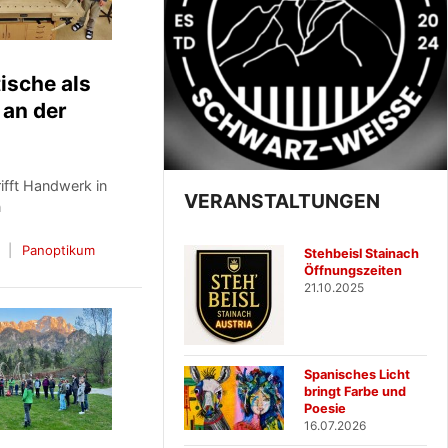
tische als
 an der
trifft Handwerk in
VERANSTALTUNGEN
n
Panoptikum
Stehbeisl Stainach
Öffnungszeiten
21.10.2025
Spanisches Licht
bringt Farbe und
Poesie
16.07.2026