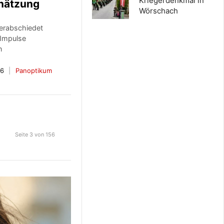
Kriegerdenkmal in
hätzung
Wörschach
erabschiedet
 Impulse
n
26
Panoptikum
Seite 3 von 156