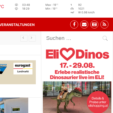
°C
03:48
Max : 19
92
°C
°C
18:29
Min : 19
1021
W 0.98 km/h
VERANSTALTUNGEN
Stehbeisl Stainach Öffnungszeiten