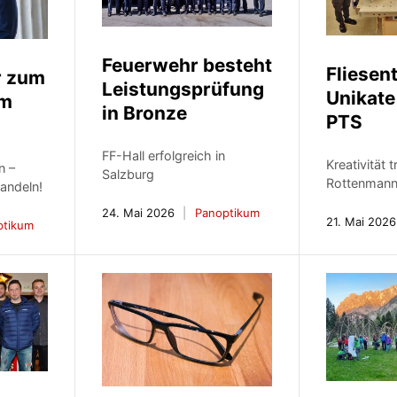
Feuerwehr besteht
Fliesen
r zum
Leistungsprüfung
Unikate
im
in Bronze
PTS
FF-Hall erfolgreich in
Kreativität 
n –
Salzburg
Rottenman
andeln!
24. Mai 2026
Panoptikum
21. Mai 2026
ptikum