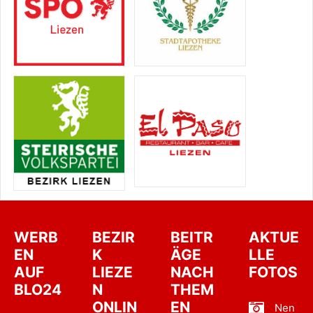
WERB
BEZIR
BEITR
AKTUE
EN
K
ÄGE
LLE
AUF
LIEZE
NACH
FOTOS
BLO24
N
THEM
ONLIN
EN
Nen