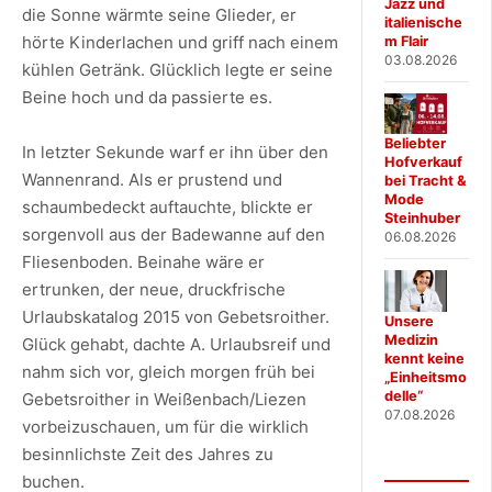
Jazz und
die Sonne wärmte seine Glieder, er
italienische
hörte Kinderlachen und griff nach einem
m Flair
03.08.2026
kühlen Getränk. Glücklich legte er seine
Beine hoch und da passierte es.
Beliebter
In letzter Sekunde warf er ihn über den
Hofverkauf
Wannenrand. Als er prustend und
bei Tracht &
Mode
schaumbedeckt auftauchte, blickte er
Steinhuber
sorgenvoll aus der Badewanne auf den
06.08.2026
Fliesenboden. Beinahe wäre er
ertrunken, der neue, druckfrische
Urlaubskatalog 2015 von Gebetsroither.
Unsere
Medizin
Glück gehabt, dachte A. Urlaubsreif und
kennt keine
nahm sich vor, gleich morgen früh bei
„Einheitsmo
delle“
Gebetsroither in Weißenbach/Liezen
07.08.2026
vorbeizuschauen, um für die wirklich
besinnlichste Zeit des Jahres zu
buchen.