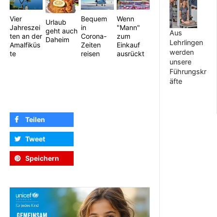
Vier
Bequem
Wenn
Urlaub
Jahreszei
in
"Mann"
geht auch
Aus
ten an der
Corona-
zum
Daheim
Lehrlingen
Amalfiküs
Zeiten
Einkauf
werden
te
reisen
ausrückt
unsere
Führungskr
äfte
Teilen
Tweet
Speichern