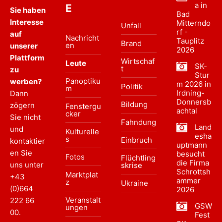
a in
E
Sie haben
Bad
Interesse
Mitterndo
Unfall
rf -
auf
Nachricht
Tauplitz
Brand
en
unserer
2026
Plattform
Wirtschaf
Leute
SK-
t
zu
Stur
Panoptiku
werben?
m 2026 in
Politik
m
Irdning-
Dann
Donnersb
Bildung
zögern
Fenstergu
achtal
cker
Sie nicht
Fahndung
Land
und
Kulturelle
esha
s
Einbruch
kontaktier
uptmann
en Sie
besucht
Fotos
Flüchtling
die Firma
uns unter
skrise
Schrottsh
Marktplat
+43
ammer
z
Ukraine
(0)664
2026
Veranstalt
222 66
GSW
ungen
00
.
Fest