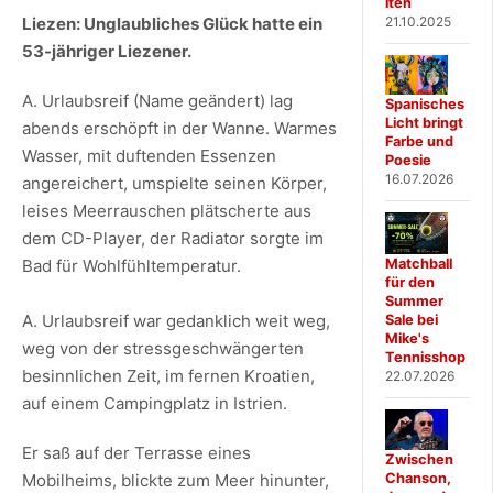
iten
21.10.2025
Liezen: Unglaubliches Glück hatte ein
53-jähriger Liezener.
A. Urlaubsreif (Name geändert) lag
Spanisches
Licht bringt
abends erschöpft in der Wanne. Warmes
Farbe und
Wasser, mit duftenden Essenzen
Poesie
16.07.2026
angereichert, umspielte seinen Körper,
leises Meerrauschen plätscherte aus
dem CD-Player, der Radiator sorgte im
Matchball
Bad für Wohlfühltemperatur.
für den
Summer
A. Urlaubsreif war gedanklich weit weg,
Sale bei
Mike's
weg von der stressgeschwängerten
Tennisshop
besinnlichen Zeit, im fernen Kroatien,
22.07.2026
auf einem Campingplatz in Istrien.
Er saß auf der Terrasse eines
Zwischen
Chanson,
Mobilheims, blickte zum Meer hinunter,