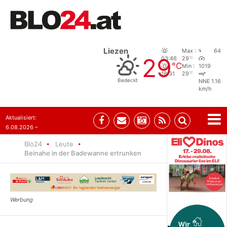
Liezen
Max :
64
29
°C
03:46
29
°C
Min :
1019
°C
18:31
29
Bedeckt
NNE 1.16
km/h
Aktualisiert:
6.08.2026 –
10:52
Blo24
Leute
Beinahe in der Badewanne ertrunken