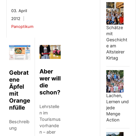
03. April
2012
Panoptikum
Schätze
mit
Geschicht
e am
Altsteirer
Kirtag
Aber
Gebrat
wer will
ene
die
Äpfel
schon?
mit
Lachen,
Orange
Lernen und
Lehrstelle
nfülle
jede
n im
Menge
Tourismus
Action
Beschreib
vorhande
ung
n – aber