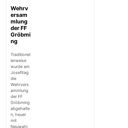
Wehrv
ersam
mlung
der FF
Gröbmi
ng
Traditionel
lerweise
wurde am
Josefitag
die
Wehrvers
ammlung
der FF
Gröbming
abgehalte
n, heuer
mit
Neuwahl