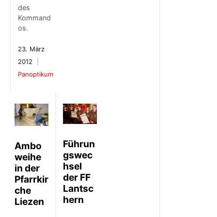
des
Kommand
os.
23. März
2012
Panoptikum
Führun
Ambo
gswec
weihe
hsel
in der
der FF
Pfarrkir
Lantsc
che
hern
Liezen