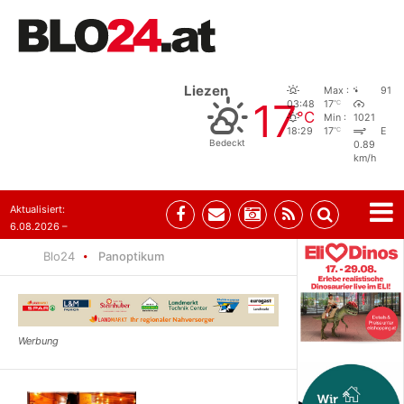
Liezen
Max :
91
17
°C
03:48
17
°C
Min :
1021
°C
18:29
17
E
Bedeckt
0.89
km/h
Aktualisiert:
6.08.2026 –
10:52
Blo24
Panoptikum