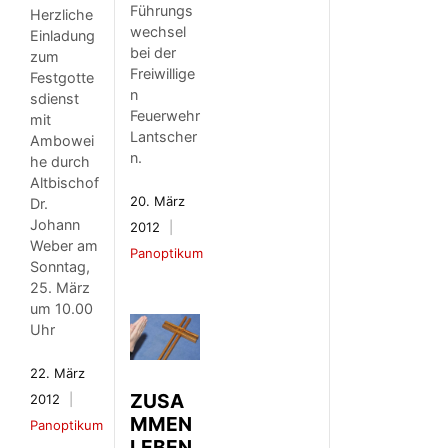
Führungs
Herzliche
wechsel
Einladung
bei der
zum
Freiwillige
Festgotte
n
sdienst
Feuerwehr
mit
Lantscher
Ambowei
n.
he durch
Altbischof
20. März
Dr.
Johann
2012
Weber am
Panoptikum
Sonntag,
25. März
um 10.00
Uhr
22. März
ZUSA
2012
MMEN
Panoptikum
LEBEN