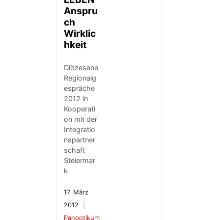
Anspru
ch
Wirklic
hkeit
Diözesane
Regionalg
espräche
2012 in
Kooperati
on mit der
Integratio
nspartner
schaft
Steiermar
k
17. März
2012
Panoptikum