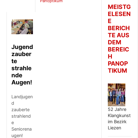
Panoptikum
MEISTG
ELESEN
E
BERICH
TE AUS
DEM
Jugend
BEREIC
zauber
H
te
PANOP
strahle
TIKUM
nde
Augen!
Landjugen
d
52 Jahre
zauberte
Klangkunst
strahlend
im Bezirk
e
Liezen
Seniorena
ugen!