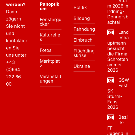
Stur
Panoptik
werben?
m 2026 in
Politik
um
Irdning-
Dann
Donnersb
Bildung
zögern
Fenstergu
achtal
cker
Sie nicht
Fahndung
Land
und
Kulturelle
esha
s
Einbruch
kontaktier
uptmann
en Sie
besucht
Fotos
Flüchtling
die Firma
uns unter
skrise
Schrottsh
Marktplat
+43
ammer
z
Ukraine
(0)664
2026
Veranstalt
222 66
GSW
ungen
00
.
Fest
SK-
Sturm-
Fans
2026
Bezi
rk-
FF-
Jugend in