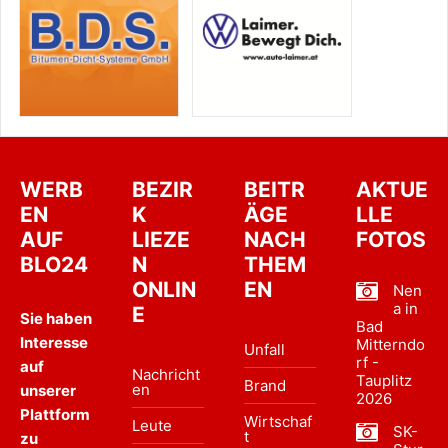
WERB
BEZIR
BEITR
AKTUE
EN
K
ÄGE
LLE
AUF
LIEZE
NACH
FOTOS
BLO24
N
THEM
ONLIN
EN
Nen
a in
E
Sie haben
Bad
Interesse
Mitterndo
Unfall
rf -
auf
Nachricht
Tauplitz
Brand
en
unserer
2026
Plattform
Wirtschaf
Leute
SK-
t
zu