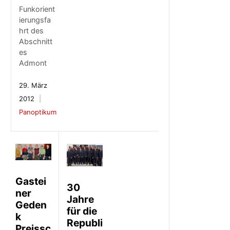
Funkorient
ierungsfa
hrt des
Abschnitt
es
Admont
29. März
2012
Panoptikum
Gastei
30
ner
Jahre
Geden
für die
k
Republi
Preissc