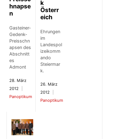
k
hnapse
Österr
n
eich
Gasteiner-
Ehrungen
Gedenk-
im
Preisschn
Landespol
apsen des
izeikomm
Abschnitt
ando
es
Steiermar
Admont
k.
28. März
26. März
2012
2012
Panoptikum
Panoptikum