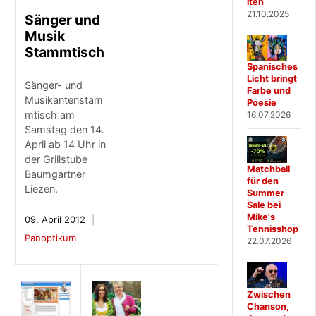
iten
21.10.2025
Sänger und
Musik
Stammtisch
Spanisches
Licht bringt
Sänger- und
Farbe und
Musikantenstam
Poesie
mtisch am
16.07.2026
Samstag den 14.
April ab 14 Uhr in
der Grillstube
Matchball
Baumgartner
für den
Liezen.
Summer
Sale bei
Mike's
09. April 2012
Tennisshop
Panoptikum
22.07.2026
Zwischen
Chanson,