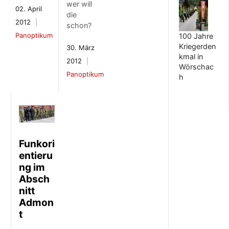
wer will
02. April
die
2012
schon?
Panoptikum
100 Jahre
Kriegerden
30. März
kmal in
2012
Wörschac
Panoptikum
h
Funkori
entieru
ng im
Absch
nitt
Admon
t