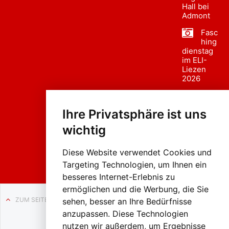
Hall bei
Admont
Fasc
hing
dienstag
im ELI-
Liezen
2026
Fasc
hing
Ihre Privatsphäre ist uns
sumzug
2026
wichtig
Weissenb
ach in
Liezen
Diese Website verwendet Cookies und
Targeting Technologien, um Ihnen ein
besseres Internet-Erlebnis zu
ermöglichen und die Werbung, die Sie
ZUM SEITENANFANG
sehen, besser an Ihre Bedürfnisse
anzupassen. Diese Technologien
Auf BLO24.at werben?
nutzen wir außerdem, um Ergebnisse