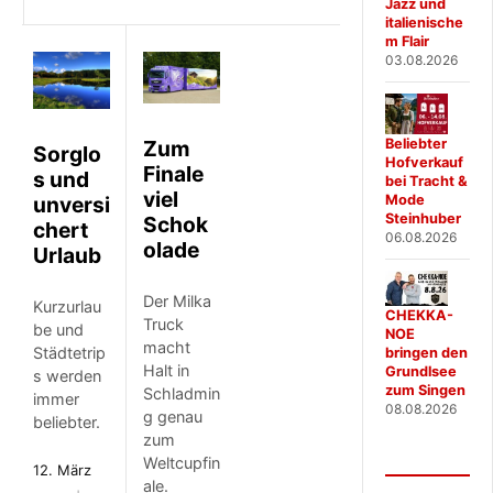
Jazz und
italienische
m Flair
03.08.2026
Zum
Beliebter
Sorglo
Hofverkauf
Finale
s und
bei Tracht &
viel
unversi
Mode
Steinhuber
Schok
chert
06.08.2026
olade
Urlaub
Der Milka
Kurzurlau
CHEKKA-
Truck
be und
NOE
macht
Städtetrip
bringen den
Halt in
Grundlsee
s werden
zum Singen
Schladmin
immer
08.08.2026
g genau
beliebter.
zum
Weltcupfin
12. März
ale.