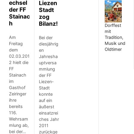
echsel
Liezen
der FF
Stadt
Stainac
zog
h
Bilanz!
Dorffest
mit
Tradition,
Am
Bei der
Musik und
Freitag
diesjährig
Oldtimer
dem
en
02.03.201
Jahresha
2 hielt die
uptversa
FF
mmlung
Stainach
der FF
im
Liezen-
Gasthof
Stadt
Zeiringer
konnte
ihre
auf ein
bereits
äußerst
116.
einsatzrei
Wehrsam
ches Jahr
mlung ab,
2011
bei der…
zurückge