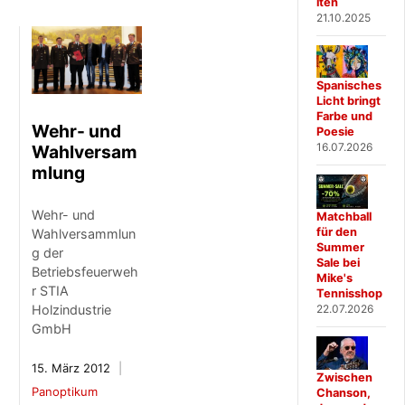
iten
21.10.2025
Spanisches
Licht bringt
Farbe und
Wehr- und
Poesie
16.07.2026
Wahlversam
mlung
Wehr- und
Matchball
für den
Wahlversammlun
Summer
g der
Sale bei
Betriebsfeuerweh
Mike's
r STIA
Tennisshop
22.07.2026
Holzindustrie
GmbH
15. März 2012
Zwischen
Panoptikum
Chanson,