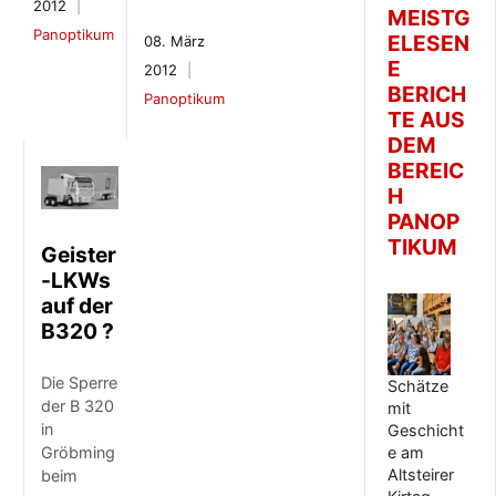
2012
MEISTG
Panoptikum
ELESEN
08. März
E
2012
BERICH
Panoptikum
TE AUS
DEM
BEREIC
H
PANOP
TIKUM
Geister
-LKWs
auf der
B320 ?
Die Sperre
Schätze
der B 320
mit
in
Geschicht
e am
Gröbming
Altsteirer
beim