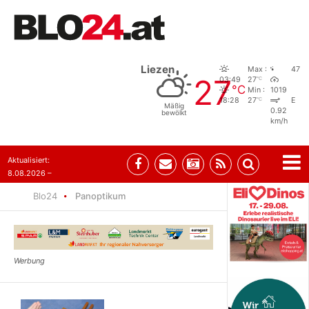
Liezen
Max :
47
27
°C
03:49
27
°C
Min :
1019
°C
18:28
27
E
Mäßig
0.92
bewölkt
km/h
Aktualisiert:
8.08.2026 –
07:35
Blo24
Panoptikum