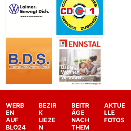
WERB
BEZIR
BEITR
AKTUE
EN
K
ÄGE
LLE
AUF
LIEZE
NACH
FOTOS
BLO24
N
THEM