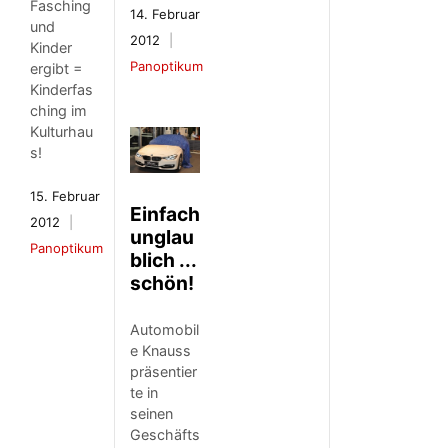
Fasching
14. Februar
und
2012
Kinder
Panoptikum
ergibt =
Kinderfas
ching im
Kulturhau
s!
15. Februar
Einfach
2012
unglau
Panoptikum
blich ...
schön!
Automobil
e Knauss
präsentier
te in
seinen
Geschäfts