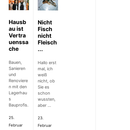
Hausb
Nicht
au ist
Fisch
Vertra
nicht
uenssa
Fleisch
che
...
Bauen,
Hallo erst
Sanieren
mal, ich
und
weiß
Renoviere
nicht, ob
n mit den
Sie es
Lagerhau
schon
s
wussten,
Bauprofis.
aber ...
25.
23.
Februar
Februar