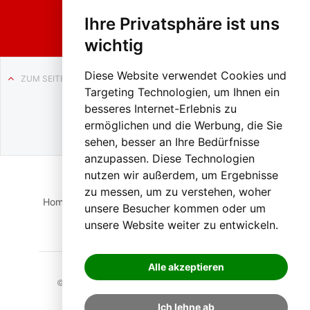
Liezen
Ihre Privatsphäre ist uns
wichtig
Diese Website verwendet Cookies und
ZUM SEITENANFANG
Targeting Technologien, um Ihnen ein
Auf BLO24.at werben?
besseres Internet-Erlebnis zu
+43 (0)664 2226600
ermöglichen und die Werbung, die Sie
sehen, besser an Ihre Bedürfnisse
anzupassen. Diese Technologien
nutzen wir außerdem, um Ergebnisse
zu messen, um zu verstehen, woher
Home
Suche
Login
Impressum
Datenschutz
unsere Besucher kommen oder um
unsere Website weiter zu entwickeln.
Kontakt
Alle akzeptieren
© 2023 BLO24.at – Bezirk Liezen Online |
Cookies
Ich lehne ab