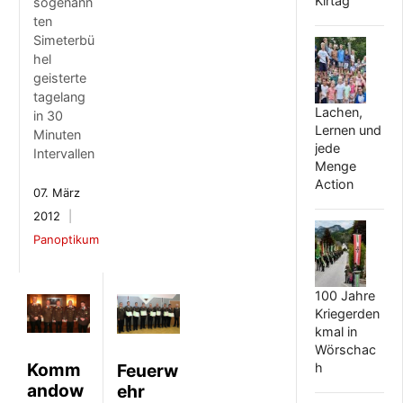
Kirtag
sogenann
ten
Simeterbü
hel
geisterte
tagelang
Lachen,
in 30
Lernen und
Minuten
jede
Intervallen
Menge
Action
07. März
2012
Panoptikum
100 Jahre
Kriegerden
kmal in
Wörschac
Komm
Feuerw
h
andow
ehr