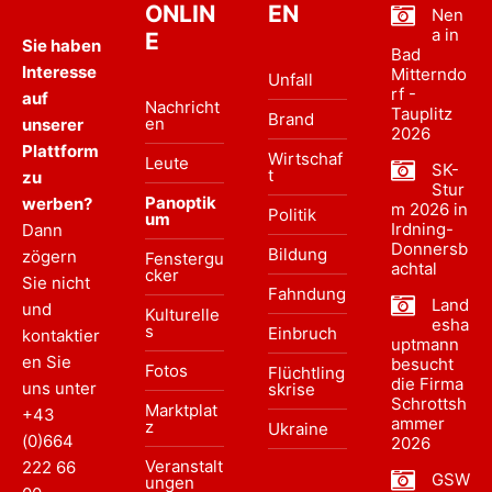
ONLIN
EN
Nen
a in
E
Sie haben
Bad
Interesse
Mitterndo
Unfall
rf -
auf
Nachricht
Tauplitz
Brand
en
unserer
2026
Plattform
Wirtschaf
Leute
SK-
t
zu
Stur
Panoptik
werben?
m 2026 in
Politik
um
Irdning-
Dann
Donnersb
Bildung
zögern
Fenstergu
achtal
cker
Sie nicht
Fahndung
Land
und
Kulturelle
esha
s
Einbruch
kontaktier
uptmann
en Sie
besucht
Fotos
Flüchtling
die Firma
uns unter
skrise
Schrottsh
Marktplat
+43
ammer
z
Ukraine
(0)664
2026
Veranstalt
222 66
GSW
ungen