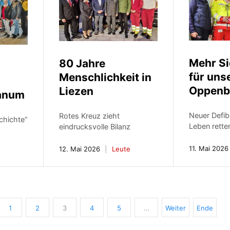
Mehr Si
80 Jahre
für uns
Menschlichkeit in
Oppenb
Liezen
anum
Neuer Defibr
Rotes Kreuz zieht
chichte“
Leben rette
eindrucksvolle Bilanz
11. Mai 2026
12. Mai 2026
Leute
1
2
3
4
5
…
Weiter
Ende