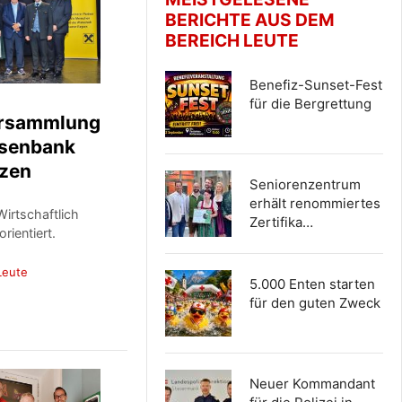
BERICHTE AUS DEM
BEREICH LEUTE
Benefiz-Sunset-Fest
für die Bergrettung
ersammlung
isenbank
ezen
Seniorenzentrum
erhält renommiertes
Wirtschaftlich
Zertifika…
rientiert.
Leute
5.000 Enten starten
für den guten Zweck
Neuer Kommandant