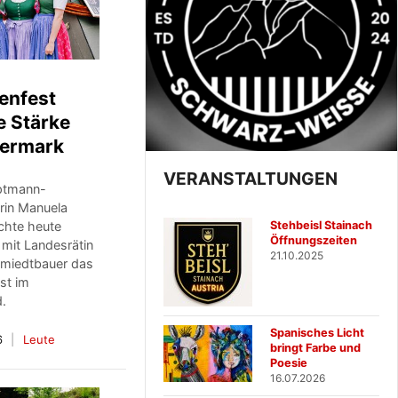
enfest
e Stärke
iermark
VERANSTALTUNGEN
ptmann-
erin Manuela
Stehbeisl Stainach
hte heute
Öffnungszeiten
mit Landesrätin
21.10.2025
miedtbauer das
st im
d.
Spanisches Licht
6
Leute
bringt Farbe und
Poesie
16.07.2026