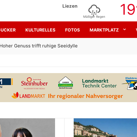
19
Liezen
Mäßiger Regen
GUCKER
KULTURELLES
FOTOS
MARKTPLATZ
Gemeinsam für den SK Sturm