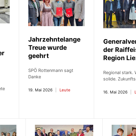
Jahrzehntelange
Generalv
Treue wurde
der Raiffe
er
geehrt
Region Li
SPÖ Rottenmann sagt
Regional stark. 
Danke
solide. Zukunftso
ete
19. Mai 2026
Leute
16. Mai 2026
e