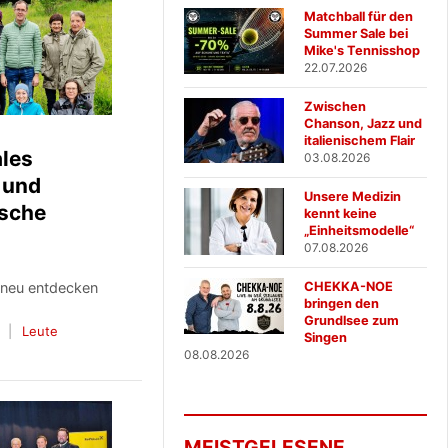
Matchball für den
Summer Sale bei
Mike's Tennisshop
22.07.2026
Zwischen
Chanson, Jazz und
italienischem Flair
les
03.08.2026
 und
Unsere Medizin
ische
kennt keine
„Einheitsmodelle“
07.08.2026
 neu entdecken
CHEKKA-NOE
bringen den
Grundlsee zum
Leute
Singen
08.08.2026
MEISTGELESENE