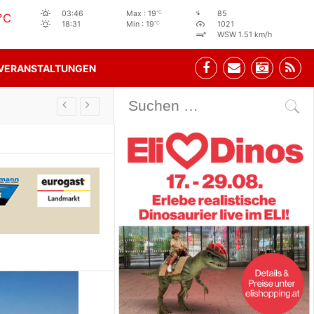
°C
03:46
Max : 19
85
°C
°C
18:31
Min : 19
1021
WSW 1.51 km/h
VERANSTALTUNGEN
Stehbeisl Stainach Öffnungszeiten