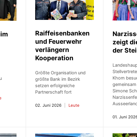
Raiffeisenbanken
Narziss
 im
und Feuerwehr
zeigt di
verlängern
der Ste
Kooperation
Landeshau
Stellvertret
r
Größte Organisation und
Khom besuc
u
größte Bank im Bezirk
gemeinsam 
setzen erfolgreiche
Simone Sch
Partnerschaft fort
Narzissenfe
e
Ausseerlan
02. Juni 2026
Leute
01. Juni 202