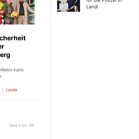
für die Polizei in
Landl
cherheit
er
erg
illator kann
n
Leute
Seite 3 von 168