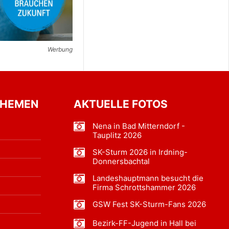
Werbung
THEMEN
AKTUELLE FOTOS
Nena in Bad Mitterndorf -
Tauplitz 2026
SK-Sturm 2026 in Irdning-
Donnersbachtal
Landeshauptmann besucht die
Firma Schrottshammer 2026
GSW Fest SK-Sturm-Fans 2026
Bezirk-FF-Jugend in Hall bei