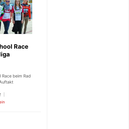
hool Race
liga
l Race beim Rad
Auftakt
2
ein