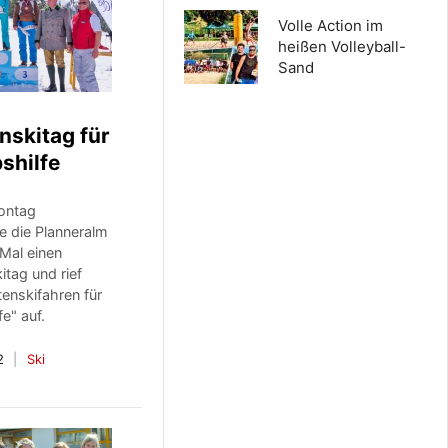
Volle Action im
heißen Volleyball-
Sand
nskitag für
bshilfe
ontag
te die Planneralm
Mal einen
tag und rief
enskifahren für
fe" auf.
2
Ski