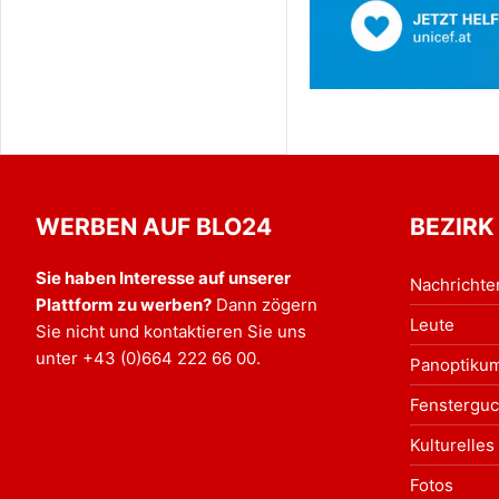
WERBEN AUF BLO24
BEZIRK
Sie haben Interesse auf unserer
Nachrichte
Plattform zu werben?
Dann zögern
Leute
Sie nicht und kontaktieren Sie uns
unter
+43 (0)664 222 66 00
.
Panoptiku
Fensterguc
Kulturelles
Fotos