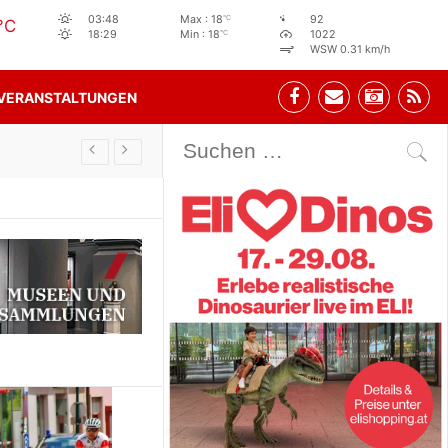
°C
03:48
Max : 18
92
°C
°C
18:29
Min : 18
1022
WSW 0.31 km/h
VERANSTALTUNGEN
Stehbeisl Stainach Öffnungszeiten