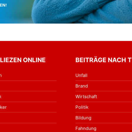
 LIEZEN ONLINE
BEITRÄGE NACH 
n
Unfall
Brand
m
Wirtschaft
ker
Politik
Bildung
Fahndung