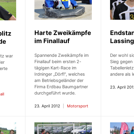
Harte Zweikämpfe
Endstan
litz
im Finallauf
Lassing
de
Spannende Zweikämpfe im
Der wohl si
itz war
Finallauf beim ersten 2-
Sieg gegen
der
tägigen Kart-Race im
Tabellenletz
erte
Irdninger „Dörfl", welches
andere als l
am Betriebsgeländer der
Firma Erdbau Baumgartner
23. April 20
durchgeführt wurde.
all
23. April 2012
Motorsport