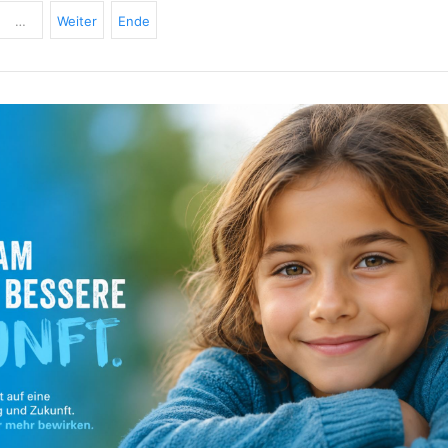
…
Weiter
Ende