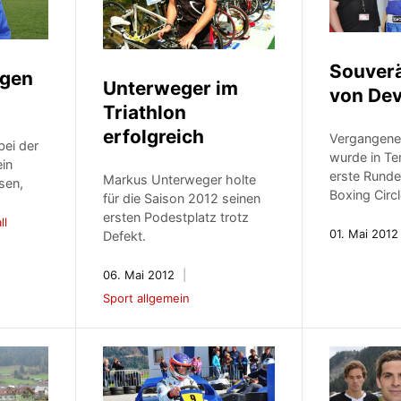
Souverä
egen
Unterweger im
von Dev
Triathlon
erfolgreich
Vergangen
bei der
wurde in Te
ein
erste Runde
Markus Unterweger holte
sen,
Boxing Circ
für die Saison 2012 seinen
ersten Podestplatz trotz
ll
01. Mai 2012
Defekt.
06. Mai 2012
Sport allgemein