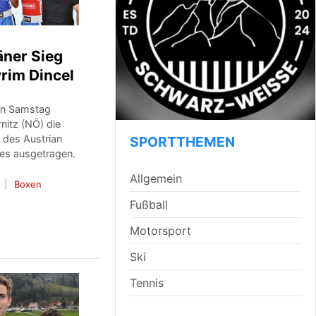
ner Sieg
rim Dincel
en Samstag
rnitz (NÖ) die
 des Austrian
SPORTTHEMEN
les ausgetragen.
Allgemein
Boxen
Fußball
Motorsport
Ski
Tennis