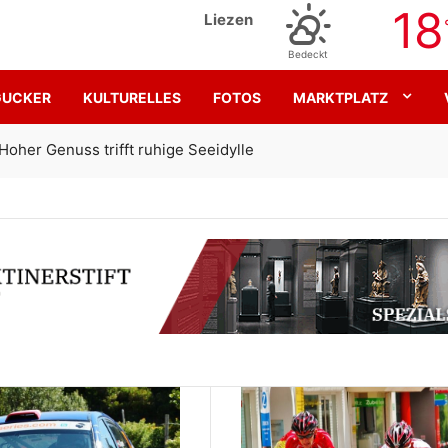
18
Liezen
Bedeckt
GUCKER
KULTURELLES
FOTOS
MARKTPLATZ
Gemeinsam für den SK Sturm